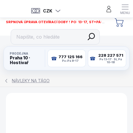
Přejít
na
CZK
obsah
SRPNOVÁ ÚPRAVA OTEVÍRACÍ DOBY ! PO: 13-17, ST+PÁ: 12-18
NÁKU
KOŠÍ
PRODEJNA
228 227 571
777 125 166
Praha 10 ·
Po 13–17 · St, Pá
Po–Pá 8–17
Hostivař
10–18
NÁVLEKY NA TÁGO
ZNAČKA:
IBS