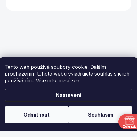
Z
Tento web používá soubory cookie. Dalším
á
procházením tohoto webu vyjadřujete souhlas s jejich
p
používáním.. Více informací
zde
.
a
t
í
KONTAKT
Nastavení
info
@
ikulecnik.cz
Odmítnout
Souhlasím
FaceBook
Zobrazit