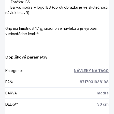
Značka: IBS
Barva: modrá
+ logo IBS (oproti obrázku je ve skutečnosti
návlek tmavší)
Grip má hmotnost 17 g, snadno se navléká a je vyroben
v mimořádné kvalitě.
Doplňkové parametry
Kategorie
:
NÁVLEKY NA TÁGO
EAN
:
8717931938198
BARVA:
:
modrá
DÉLKA:
:
30 cm