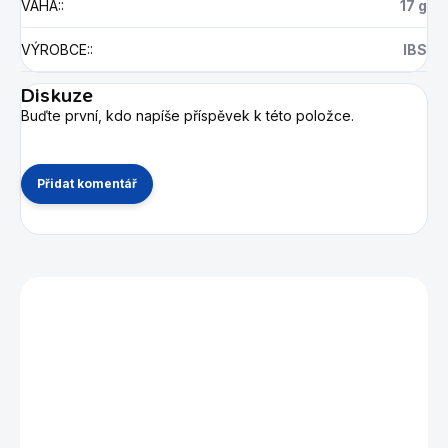
VÁHA:
:
17 g
VÝROBCE:
:
IBS
Diskuze
Buďte první, kdo napíše příspěvek k této položce.
Přidat komentář
Mohlo by se vám také líbit