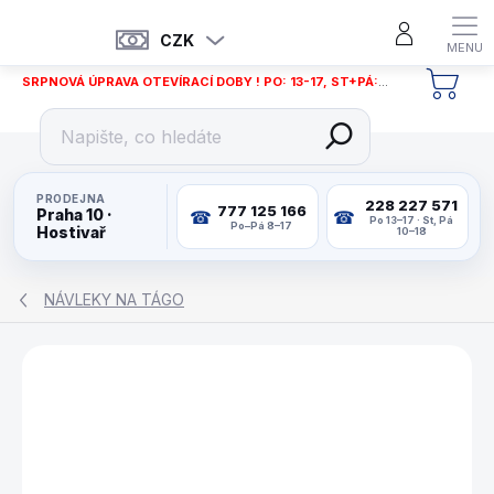
Přejít
na
CZK
obsah
SRPNOVÁ ÚPRAVA OTEVÍRACÍ DOBY ! PO: 13-17, ST+PÁ: 12-18
NÁKU
KOŠÍ
PRODEJNA
228 227 571
777 125 166
Praha 10 ·
Po 13–17 · St, Pá
Po–Pá 8–17
Hostivař
10–18
NÁVLEKY NA TÁGO
ZNAČKA:
IBS