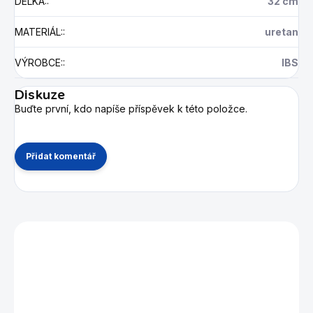
DÉLKA:
:
32 cm
MATERIÁL:
:
uretan
VÝROBCE:
:
IBS
Diskuze
Buďte první, kdo napíše příspěvek k této položce.
Přidat komentář
Mohlo by se vám také líbit