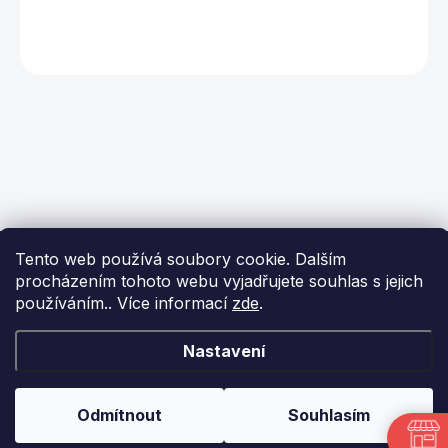
Z
Tento web používá soubory cookie. Dalším
á
procházením tohoto webu vyjadřujete souhlas s jejich
p
používáním.. Více informací
zde
.
a
t
í
KONTAKT
Nastavení
info
@
ikulecnik.cz
Odmítnout
Souhlasím
FaceBook