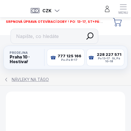
Přejít
na
CZK
obsah
SRPNOVÁ ÚPRAVA OTEVÍRACÍ DOBY ! PO: 13-17, ST+PÁ: 12-18
NÁKU
KOŠÍ
PRODEJNA
228 227 571
777 125 166
Praha 10 ·
Po 13–17 · St, Pá
Po–Pá 8–17
Hostivař
10–18
NÁVLEKY NA TÁGO