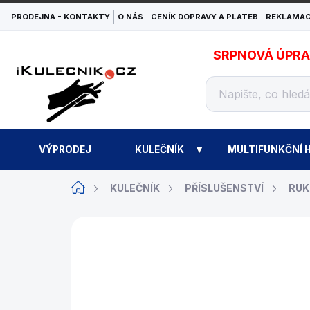
Přejít
PRODEJNA - KONTAKTY
O NÁS
CENÍK DOPRAVY A PLATEB
REKLAMAC
na
obsah
SRPNOVÁ ÚPRAVA
VÝPRODEJ
KULEČNÍK
MULTIFUNKČNÍ H
Domů
KULEČNÍK
PŘÍSLUŠENSTVÍ
RUK