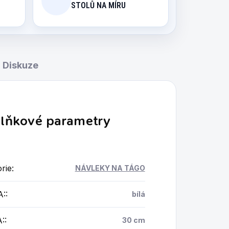
STOLŮ NA MÍRU
Diskuze
lňkové parametry
rie
:
NÁVLEKY NA TÁGO
A:
:
bílá
:
:
30 cm