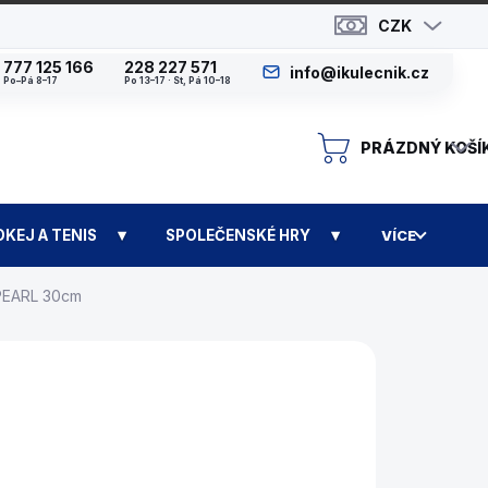
CZK
777 125 166
228 227 571
info@ikulecnik.cz
Po–Pá 8–17
Po 13–17 · St, Pá 10–18
PRÁZDNÝ KOŠÍ
N
OKEJ A TENIS
SPOLEČENSKÉ HRY
VÍCE
 PEARL 30cm