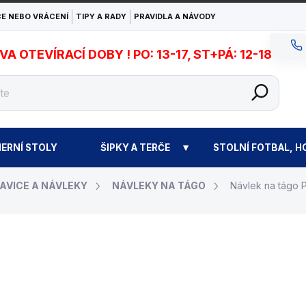
E NEBO VRÁCENÍ
TIPY A RADY
PRAVIDLA A NÁVODY
 OTEVÍRACÍ DOBY ! PO: 13-17, ST+PÁ: 12-18
ERNÍ STOLY
ŠIPKY A TERČE
STOLNÍ FOTBAL, H
AVICE A NÁVLEKY
NÁVLEKY NA TÁGO
Návlek na tágo
280 Kč
Měrná
ZVOLTE VARIANTU
cena: