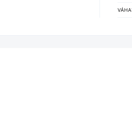
VÁHA
Mohlo by se vám také líbit
AKCE