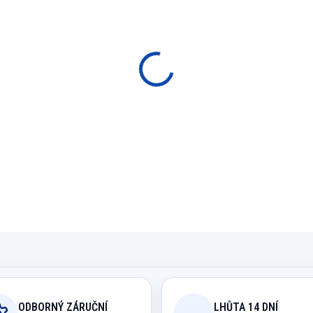
BARVA
−
+
P
Návlek na tágo pro doko
umožní dokonale ovládat
vyklouznutí.
DETAILNÍ INFORMACE
ODBORNÝ ZÁRUČNÍ
LHŮTA 14 DNÍ