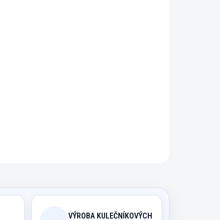
řidat do košíku
nalé držení Vašeho tága. Návlek Vám
 tágo a zabraňuje jeho případnému
ZEPTAT SE
HLÍDAT
VÝROBA KULEČNÍKOVÝCH