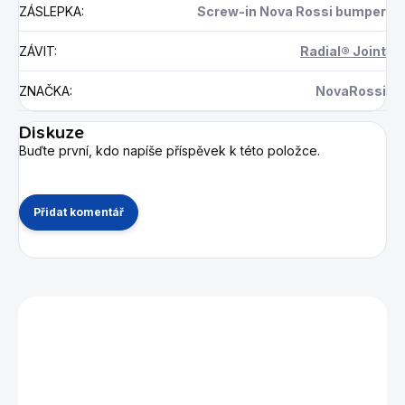
ZÁSLEPKA
:
Screw-in Nova Rossi bumper
ZÁVIT
:
Radial® Joint
ZNAČKA
:
NovaRossi
Diskuze
Buďte první, kdo napíše příspěvek k této položce.
Přidat komentář
Mohlo by se vám také líbit