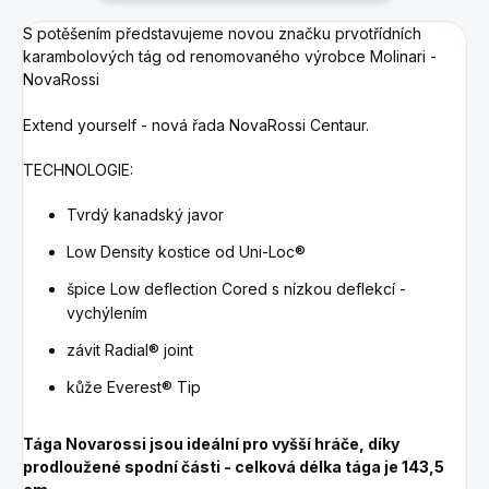
S potěšením představujeme novou značku prvotřídních
karambolových tág od renomovaného výrobce Molinari -
NovaRossi
Extend yourself - nová řada NovaRossi Centaur.
TECHNOLOGIE:
Tvrdý kanadský javor
Low Density kostice od Uni-Loc®
špice Low deflection Cored s nízkou deflekcí -
vychýlením
závit Radial® joint
kůže Everest® Tip
Tága Novarossi jsou ideální pro vyšší hráče, díky
prodloužené spodní části - celková délka tága je 143,5