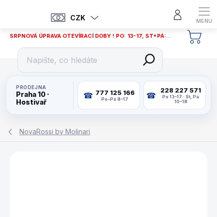
Přejít
na
CZK
obsah
SRPNOVÁ ÚPRAVA OTEVÍRACÍ DOBY ! PO: 13-17, ST+PÁ: 12-18
NÁKU
KOŠÍ
PRODEJNA
228 227 571
777 125 166
Praha 10 ·
Po 13–17 · St, Pá
Po–Pá 8–17
Hostivař
10–18
NovaRossi by Molinari
ZNAČKA:
NOVAROSSI