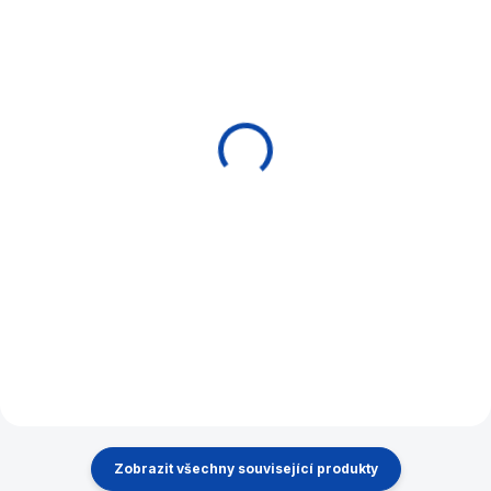
EXPEDICE DO 24 HODIN
EXPEDICE DO 24 HODIN
Rukavice NovaRossi
Kůže vrstvená Kamui
černá
Black S - 12mm
330 Kč
490 Kč
Do košíku
Do košíku
Značková kulečníková
Exkluzivní nalepovací vrstvená
rukavička NovaRossi od
japonská kůže na tágo z 10
renomovaného výrobce tág.
vrstev.
Na levou ruku - pro praváka.
Zobrazit všechny související produkty