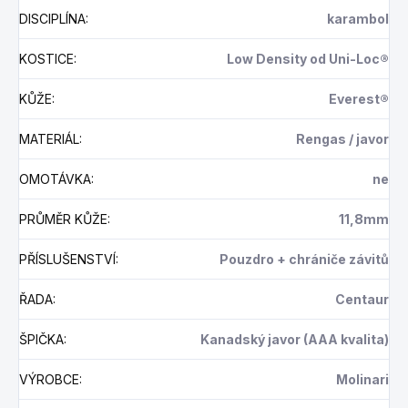
DISCIPLÍNA
:
karambol
KOSTICE
:
Low Density od Uni-Loc®
KŮŽE
:
Everest®
MATERIÁL
:
Rengas / javor
OMOTÁVKA
:
ne
PRŮMĚR KŮŽE
:
11,8mm
PŘÍSLUŠENSTVÍ
:
Pouzdro + chrániče závitů
ŘADA
:
Centaur
ŠPIČKA
:
Kanadský javor (AAA kvalita)
VÝROBCE
:
Molinari