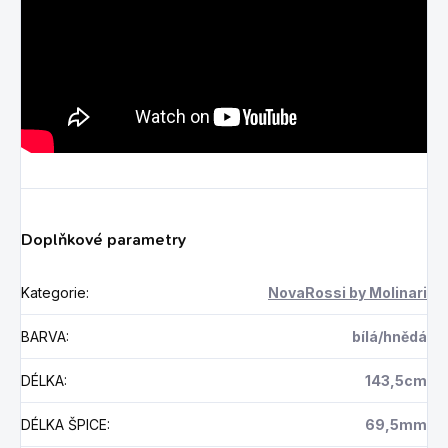
Doplňkové parametry
Kategorie
:
NovaRossi by Molinari
BARVA
:
bílá/hnědá
DÉLKA
:
143,5cm
DÉLKA ŠPICE
:
69,5mm