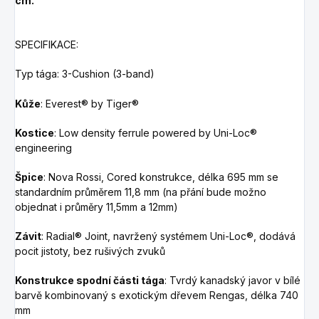
cm.
SPECIFIKACE:
Typ tága: 3-Cushion (3-band)
Kůže
: Everest® by Tiger®
Kostice
:
Low density ferrule powered by Uni-Loc®
engineering
Špice
: Nova Rossi,
Cored
konstrukce, délka 695 mm se
standardním průměrem 11,8 mm
(na přání bude možno
objednat i průměry 11,5mm a 12mm)
Závit
: Radial® Joint, navržený systémem Uni-Loc®, dodává
pocit jistoty, bez rušivých zvuků
Konstrukce spodní části tága
: Tvrdý kanadský javor v bílé
barvě kombinovaný s exotickým dřevem Rengas, délka 740
mm