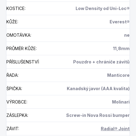
KOSTICE
:
Low Density od Uni-Loc®
KŮŽE
:
Everest®
OMOTÁVKA
:
ne
PRŮMĚR KŮŽE
:
11,8mm
PŘÍSLUŠENSTVÍ
:
Pouzdro + chrániče závitů
ŘADA
:
Manticore
ŠPIČKA
:
Kanadský javor (AAA kvalita)
VÝROBCE
:
Molinari
ZÁSLEPKA
:
Screw-in Nova Rossi bumper
ZÁVIT
:
Radial® Joint