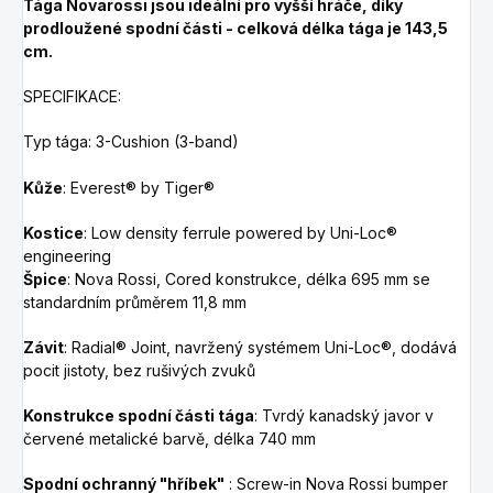
Tága Novarossi jsou ideální pro vyšší hráče, díky
prodloužené spodní části - celková délka tága je 143,5
cm.
SPECIFIKACE:
Typ tága: 3-Cushion (3-band)
Kůže
: Everest® by Tiger®
Kostice
:
Low density ferrule powered by Uni-Loc®
engineering
Špice
: Nova Rossi,
Cored
konstrukce, délka 695 mm se
standardním průměrem 11,8 mm
Závit
: Radial® Joint, navržený systémem Uni-Loc®, dodává
pocit jistoty, bez rušivých zvuků
Konstrukce spodní části tága
: Tvrdý kanadský javor v
červené metalické barvě, délka 740 mm
Spodní ochranný "hříbek"
: Screw-in Nova Rossi bumper