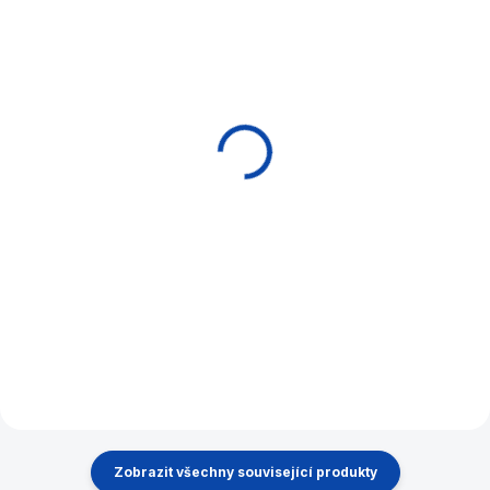
EXPEDICE DO 24 HODIN
EXPEDICE DO 24 HODIN
Rukavice NovaRossi
Brousek (upravovač )
červená
kůže Sandman +
hladítko + pouzdro
330 Kč
990 Kč
Do košíku
Do košíku
Značková kulečníková
rukavička NovaRossi od
Ocelový upravovač - brousek
renomovaného výrobce tág.
kůže s koženým
Na levou ruku - pro praváka.
vyhlazovačem v pouzdru.
Zobrazit všechny související produkty