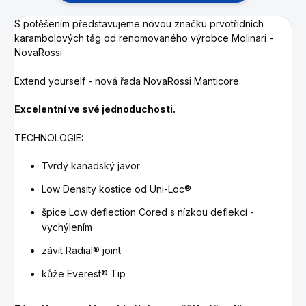
S potěšením představujeme novou značku prvotřídních
karambolových tág od renomovaného výrobce Molinari -
NovaRossi
Extend yourself - nová řada NovaRossi Manticore.
Excelentní ve své jednoduchosti.
TECHNOLOGIE:
Tvrdý kanadský javor
Low Density kostice od Uni-Loc®
špice Low deflection Cored s nízkou deflekcí -
vychýlením
závit Radial® joint
kůže Everest® Tip