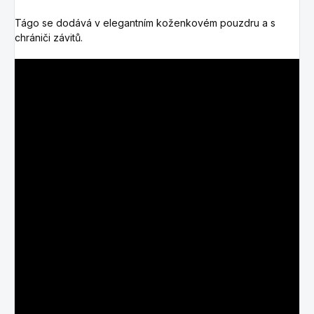
Tágo se dodává v elegantním koženkovém pouzdru a s
chrániči závitů.