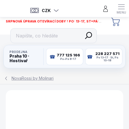
Přejít
na
CZK
obsah
SRPNOVÁ ÚPRAVA OTEVÍRACÍ DOBY ! PO: 13-17, ST+PÁ: 12-18
NÁKU
KOŠÍ
PRODEJNA
228 227 571
777 125 166
Praha 10 ·
Po 13–17 · St, Pá
Po–Pá 8–17
Hostivař
10–18
NovaRossi by Molinari
ZNAČKA:
NOVAROSSI