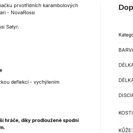
Dop
načku prvotřídních karambolových
ari -
NovaRossi
si Satyr.
Katego
BARV
DÉLKA
®
DÉLKA
zkou deflekcí - vychýlením
DISCI
KOSTI
ší hráče, díky prodloužené spodní
cm.
KŮŽE: