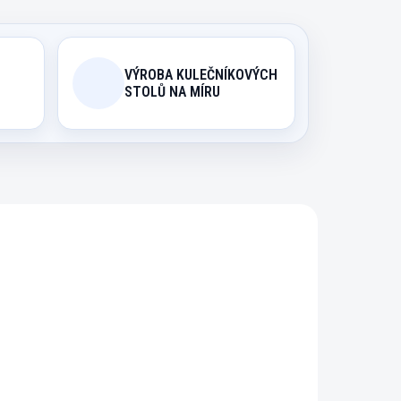
VÝROBA KULEČNÍKOVÝCH
STOLŮ NA MÍRU
002
45177003
ODIN
EXPEDICE DO 24 HODIN