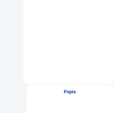
Špice karambol
Ru
NovaRossi
če
2 590 Kč
33
Detail
Náhradní špice ke
Zna
karambolovému tágu
ruk
NovaRossi z dílny Molinari®
ren
Na 
Popis