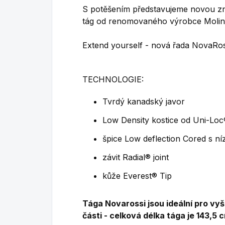
S potěšením představujeme novou z
tág od renomovaného výrobce Molin
Extend yourself - nová řada NovaRos
TECHNOLOGIE:
Tvrdý kanadský javor
Low Density kostice od Uni-Loc
špice Low deflection Cored s ní
závit Radial® joint
kůže Everest® Tip
Tága Novarossi jsou ideální pro vyš
části - celková délka tága je 143,5 