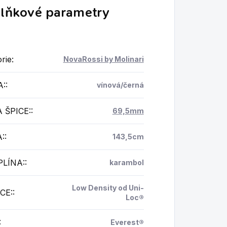
lňkové parametry
rie
:
NovaRossi by Molinari
A:
:
vínová/černá
 ŠPICE:
:
69,5mm
:
:
143,5cm
PLÍNA:
:
karambol
Low Density od Uni-
CE:
:
Loc®
:
Everest®