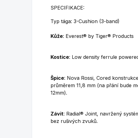
SPECIFIKACE:
Typ tága: 3-Cushion (3-band)
Kůže
: Everest® by Tiger® Products
Kostice
:
Low density ferrule powere
Špice
: Nova Rossi,
Cored
konstrukce
průměrem 11,8 mm
(na přání bude m
12mm).
Závit
: Radial® Joint, navržený systé
bez rušivých zvuků.