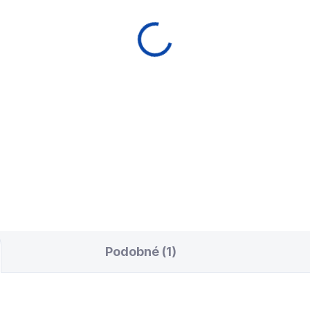
kavice NovaRossi
Kulečníková křída
rná
Kamui ROKU 6 Sky B
0 Kč
820 Kč
Do košíku
Do košíku
čková kulečníková
Kulečníková křída Kamui s
avička NovaRossi od
unikátními vlastnostmi. Křída
omovaného výrobce tág.
Roku Kamui zaručuje extré
levou ruku - pro praváka.
přilnavost bez zanechání s
po křídě.
Podobné (1)