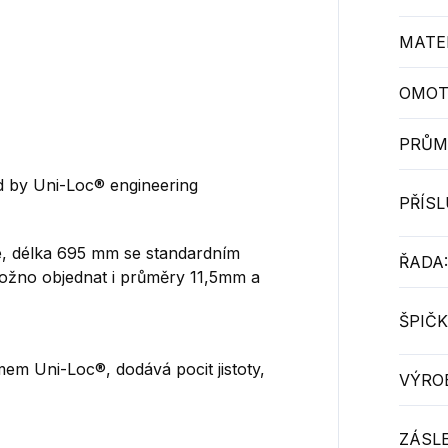
MATER
OMOT
PRŮM
d by Uni-Loc® engineering
PŘÍS
, délka 695 mm se standardním
ŘADA:
ožno objednat i průměry 11,5mm a
ŠPIČK
mem Uni-Loc®, dodává pocit jistoty,
VÝRO
ZÁSL