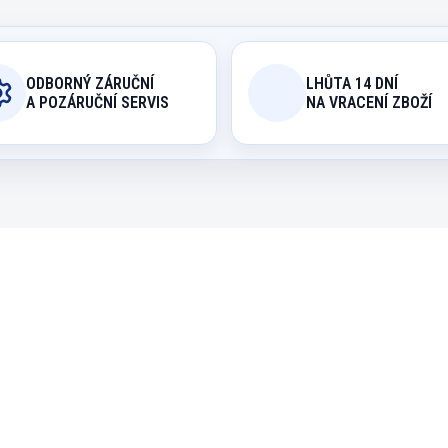
ODBORNÝ ZÁRUČNÍ
LHŮTA 14 DNÍ
A POZÁRUČNÍ SERVIS
NA VRACENÍ ZBOŽÍ
ACNR.002
45177
EXPEDICE DO 24 HODIN
EXPEDICE DO 24 H