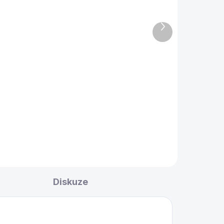
Kulečníková křída
lue
Kamui ROKU 6 Forest
Další
produkt
820 Kč
Do košíku
Kulečníková křída Kamui s
unikátními vlastnostmi. Křída
mní
Roku Kamui zaručuje extrémní
top
přilnavost bez zanechání stop
po křídě.
Diskuze