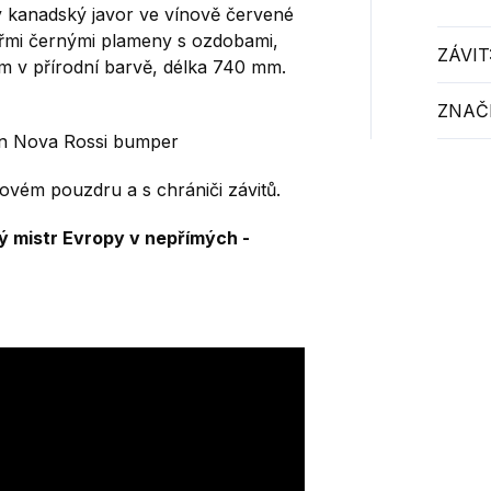
ý kanadský javor ve vínově červené
yřmi černými plameny s ozdobami,
ZÁVIT
m v přírodní barvě
, délka 740 mm.
ZNAČ
in Nova Rossi bumper
vém pouzdru a s chrániči závitů.
ý mistr Evropy v nepřímých -