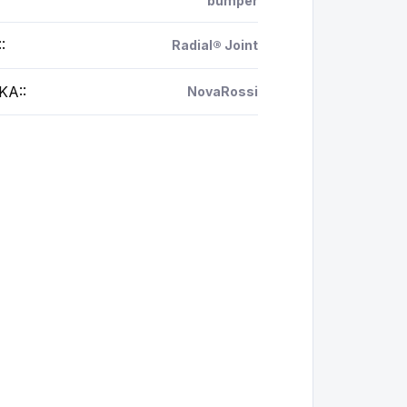
bumper
:
:
Radial® Joint
KA:
:
NovaRossi