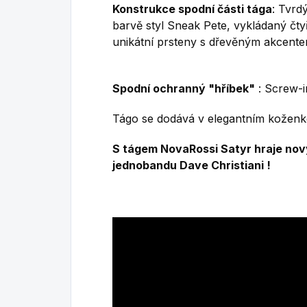
Konstrukce spodní části tága
: Tvrd
barvě
styl Sneak Pete, vykládaný čt
unikátní prsteny s dřevěným akcente
Spodní ochranný "hříbek"
: Screw-
Tágo se dodává v elegantním koženko
S tágem NovaRossi Satyr hraje nov
jednobandu Dave Christiani !