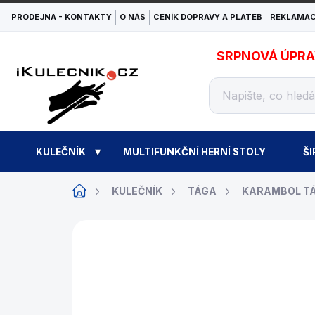
Přejít
PRODEJNA - KONTAKTY
O NÁS
CENÍK DOPRAVY A PLATEB
REKLAMAC
na
obsah
SRPNOVÁ ÚPRAVA
KULEČNÍK
MULTIFUNKČNÍ HERNÍ STOLY
ŠI
Domů
KULEČNÍK
TÁGA
KARAMBOL T
ZNAČKA:
NOVAROSSI