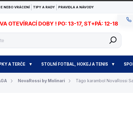
E NEBO VRÁCENÍ
TIPY A RADY
PRAVIDLA A NÁVODY
 OTEVÍRACÍ DOBY ! PO: 13-17, ST+PÁ: 12-18
PKY A TERČE
STOLNÍ FOTBAL, HOKEJ A TENIS
SPO
ÁGA
NovaRossi by Molinari
Tágo karambol NovaRossi Sa
13 490 Kč
Měrná