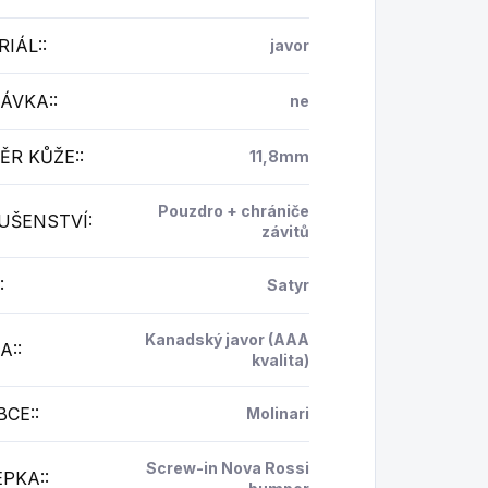
IÁL:
:
javor
ÁVKA:
:
ne
ĚR KŮŽE:
:
11,8mm
Pouzdro + chrániče
LUŠENSTVÍ
:
závitů
:
Satyr
Kanadský javor (AAA
A:
:
kvalita)
BCE:
:
Molinari
Screw-in Nova Rossi
EPKA:
: