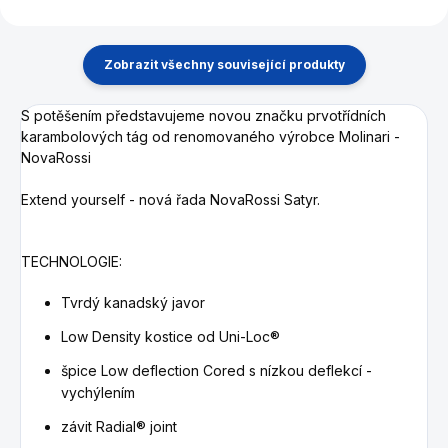
Zobrazit všechny související produkty
S potěšením představujeme novou značku prvotřídních
karambolových tág od renomovaného výrobce Molinari -
NovaRossi
Extend yourself - nová řada NovaRossi Satyr.
TECHNOLOGIE:
Tvrdý kanadský javor
Low Density kostice od Uni-Loc®
špice Low deflection Cored s nízkou deflekcí -
vychýlením
závit Radial® joint