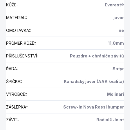
KŮŽE:
:
Everest®
MATERIÁL:
:
javor
OMOTÁVKA:
:
ne
PRŮMĚR KŮŽE:
:
11,8mm
PŘÍSLUŠENSTVÍ
:
Pouzdro + chrániče závitů
ŘADA:
:
Satyr
ŠPIČKA:
:
Kanadský javor (AAA kvalita)
VÝROBCE:
:
Molinari
ZÁSLEPKA:
:
Screw-in Nova Rossi bumper
ZÁVIT:
:
Radial® Joint