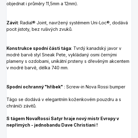
objednat i průměry 11,5mm a 12mm).
Závit
: Radial® Joint, navržený systémem Uni-Loc®, dodává
pocit jistoty, bez rušivých zvuků.
Konstrukce spodní části tága
: Tvrdý kanadský javor v
modré barvě
styl Sneak Pete, vykládaný osmi černými
plameny s ozdobami, unikátní prsteny s dřevěným akcentem
v modré barvě
, délka 740 mm.
Spodní ochranný "hříbek"
: Screw-in Nova Rossi bumper
Tágo se dodává v elegantním koženkovém pouzdru a s
chrániči závitů.
S tágem NovaRossi Satyr hraje nový mistr Evropy v
nepřímých - jednobandu Dave Christiani !