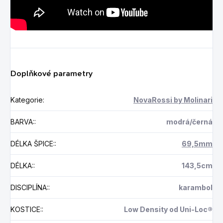
Doplňkové parametry
Kategorie
:
NovaRossi by Molinari
BARVA:
:
modrá/černá
DÉLKA ŠPICE:
:
69,5mm
DÉLKA:
:
143,5cm
DISCIPLÍNA:
:
karambol
KOSTICE:
:
Low Density od Uni-Loc®