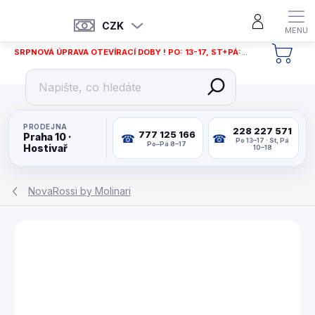
Přejít
na
CZK
obsah
SRPNOVÁ ÚPRAVA OTEVÍRACÍ DOBY ! PO: 13-17, ST+PÁ: 12-18
NÁKU
KOŠÍ
PRODEJNA
228 227 571
777 125 166
Praha 10 ·
Po 13–17 · St, Pá
Po–Pá 8–17
Hostivař
10–18
NovaRossi by Molinari
ZNAČKA:
NOVAROSSI