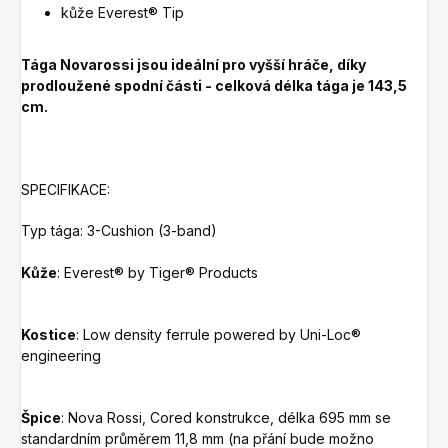
kůže Everest® Tip
Tága Novarossi jsou ideální pro vyšší hráče, díky
prodloužené spodní části - celková délka tága je 143,5
cm.
SPECIFIKACE:
Typ tága: 3-Cushion (3-band)
Kůže
: Everest® by Tiger® Products
Kostice
:
Low density ferrule powered by Uni-Loc®
engineering
Špice
: Nova Rossi,
Cored
konstrukce, délka 695 mm se
standardním průměrem 11,8 mm
(na přání bude možno