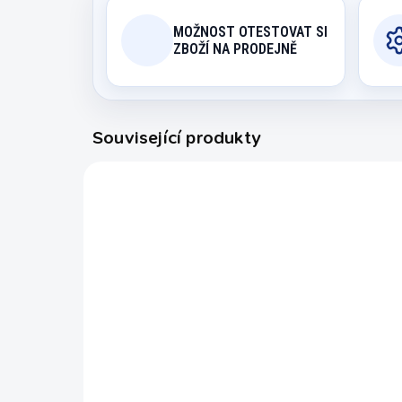
MOŽNOST OTESTOVAT SI
ZBOŽÍ NA PRODEJNĚ
Související produkty
8351.000
EXPEDICE DO 24 HODIN
Závěs na sisálový terč
Te
XQ