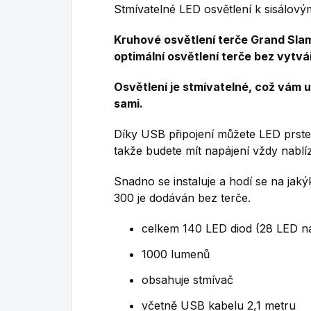
Stmívatelné LED osvětlení k sisálový
Kruhové osvětlení terče Grand Slam
optimální osvětlení terče bez vytvář
Osvětlení je stmívatelné, což vám u
sami.
Díky USB připojení můžete LED prste
takže budete mít napájení vždy nablí
Snadno se instaluje a hodí se na jakýk
300 je dodáván bez terče.
celkem 140 LED diod (28 LED na
1000 lumenů
o
bsahuje stmívač
včetně USB kabelu 2,1 metru