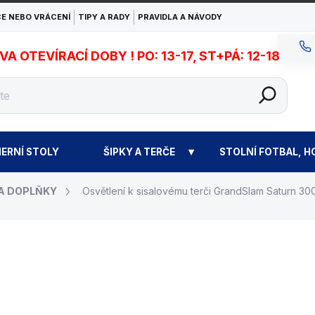
E NEBO VRÁCENÍ
TIPY A RADY
PRAVIDLA A NÁVODY
 OTEVÍRACÍ DOBY ! PO: 13-17, ST+PÁ: 12-18
ERNÍ STOLY
ŠIPKY A TERČE
STOLNÍ FOTBAL, H
 A DOPLŇKY
Osvětlení k sisalovému terči GrandSlam Saturn 30
1 790 Kč
Měrná
EXPEDICE DO 24 HODI
cena: