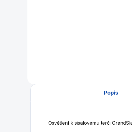
100 Kč
1 
Do košíku
Závěs, držák na sisalový terč.
Kval
žil
skv
Popis
Osvětlení k sisalovému terči GrandS