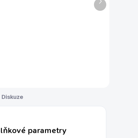
Další
1 590 Kč
produkt
Do košíku
Nejnovější sisalový terč s
žiletkovými dráty. Novinka
č od
Diskuze
lňkové parametry