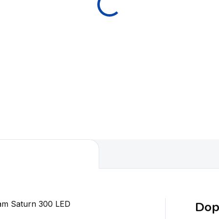
290 Kč
2 400 Kč
Do košíku
Do košíku
itní sisalový terč s
Nejpokročilejší sisalový ter
etkovými - razor dráty za
Winmau. Novinka
ělou cenu.
Dop
lam Saturn 300 LED