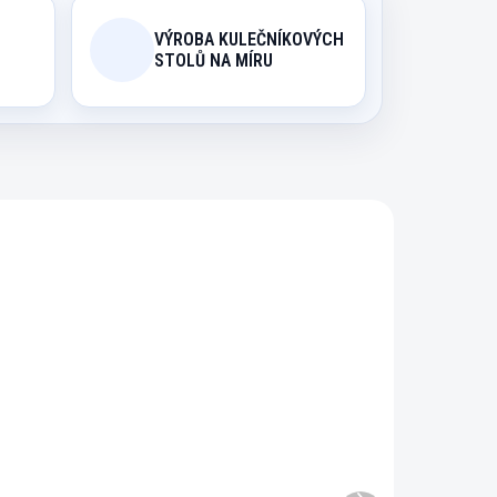
VÝROBA KULEČNÍKOVÝCH
STOLŮ NA MÍRU
657
52103033
DEM
EXPEDICE DO 24 HODIN
6
Terč sisálový Blade 6