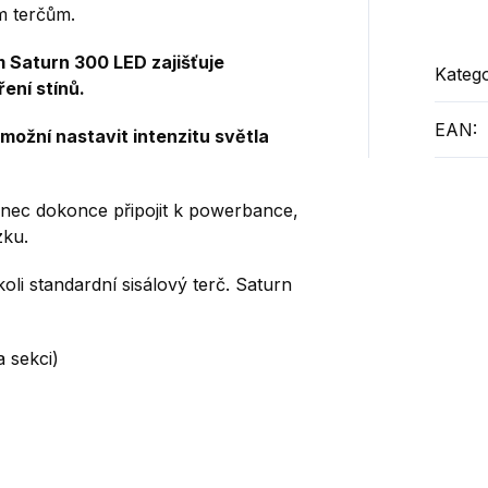
m terčům.
 Saturn 300 LED zajišťuje
Katego
ení stínů.
EAN
:
možní nastavit intenzitu světla
nec dokonce připojit k powerbance,
zku.
oli standardní sisálový terč.
Saturn
 sekci)