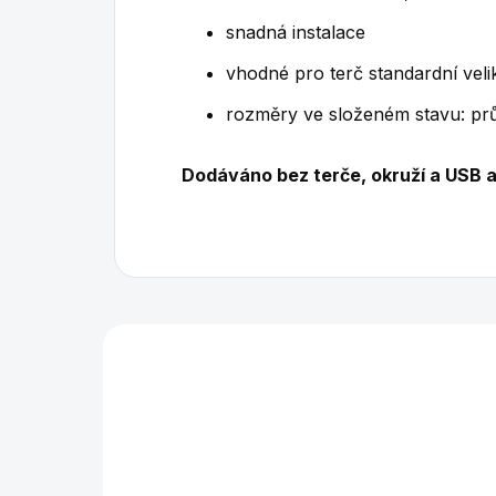
snadná instalace
v
hodné pro terč standardní velik
r
ozměry ve složeném stavu: pr
D
odáváno bez terče, okruží a USB 