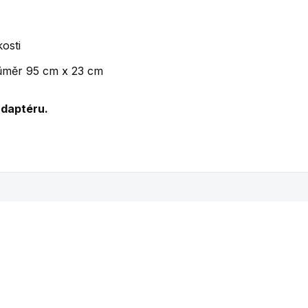
osti
ůměr 95 cm x 23 cm
adaptéru.
Mohlo by se vám také líbit