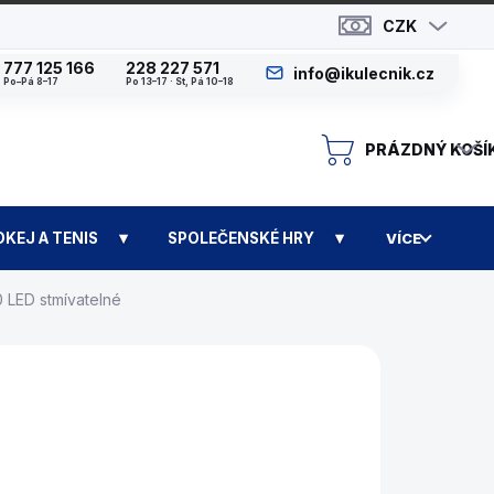
CZK
777 125 166
228 227 571
info@ikulecnik.cz
Po–Pá 8–17
Po 13–17 · St, Pá 10–18
PRÁZDNÝ KOŠÍ
N
OKEJ A TENIS
SPOLEČENSKÉ HRY
VÍCE
0 LED stmívatelné
N