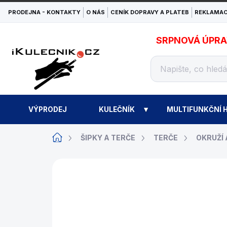
Přejít
PRODEJNA - KONTAKTY
O NÁS
CENÍK DOPRAVY A PLATEB
REKLAMAC
na
obsah
SRPNOVÁ ÚPRAVA
VÝPRODEJ
KULEČNÍK
MULTIFUNKČNÍ H
Domů
ŠIPKY A TERČE
TERČE
OKRUŽÍ