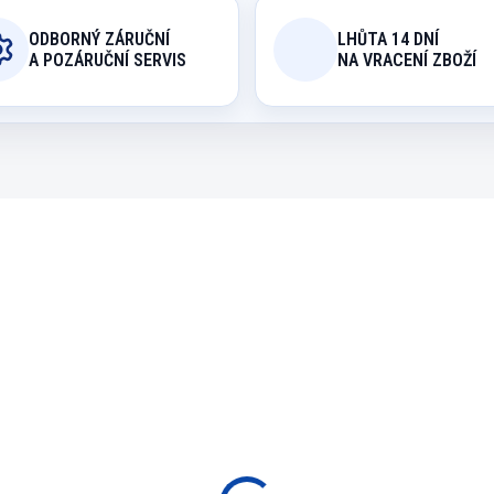
ODBORNÝ ZÁRUČNÍ
LHŮTA 14 DNÍ
A POZÁRUČNÍ SERVIS
NA VRACENÍ ZBOŽÍ
210984
8300.
SKLADEM
SKLA
rč sisálový Blade 5
Terč sisálový Blade 
Max Darts Future
Triple Core