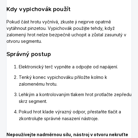
Kdy vypichovák použít
Pokud část hrotu vyčnívá, zkuste ji nejprve opatrně
vytáhnout pinzetou. Vypichovák použijte tehdy, když
zalomený hrot nelze bezpečně uchopit a zůstal zasunutý v
otvoru segmentu.
Správný postup
Elektronický terč vypněte a odpojte od napájení.
Tenký konec vypichováku přiložte kolmo k
zalomenému hrotu.
Lehkým a kontrolovaným tlakem hrot protlačte zepředu
skrz segment.
Pokud hrot klade výrazný odpor, přestaňte tlačit a
zkontrolujte správné nasazení nástroje.
Nepoužívejte nadměrnou sílu, nástroj v otvoru nekruťte