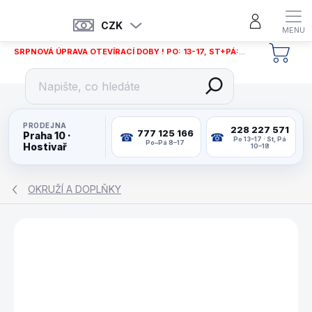
Přejít
na
CZK
obsah
SRPNOVÁ ÚPRAVA OTEVÍRACÍ DOBY ! PO: 13-17, ST+PÁ: 12-18
NÁKU
KOŠÍ
PRODEJNA
228 227 571
777 125 166
Praha 10 ·
Po 13–17 · St, Pá
Po–Pá 8–17
Hostivař
10–18
OKRUŽÍ A DOPLŇKY
ZNAČKA:
KARELLA