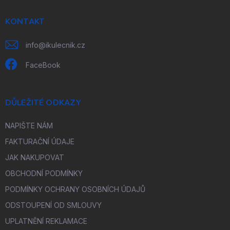
t
í
KONTAKT
info
@
ikulecnik.cz
FaceBook
DŮLEŽITÉ ODKAZY
NAPIŠTE NÁM
FAKTURAČNÍ ÚDAJE
JAK NAKUPOVAT
OBCHODNÍ PODMÍNKY
PODMÍNKY OCHRANY OSOBNÍCH ÚDAJŮ
ODSTOUPENÍ OD SMLOUVY
UPLATNĚNÍ REKLAMACE