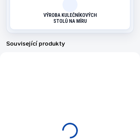
VÝROBA KULEČNÍKOVÝCH
STOLŮ NA MÍRU
Související produkty
9009.105
BAZARCYBERDINE/2440
SKLADEM
NA DOTAZ
Terč elektronický
Šipkový automat
šipkový Karella CB50
Cyberdine - Použitý
2 790 Kč
35 000 Kč
od