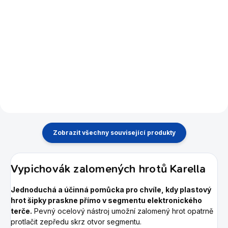
Do košíku
Detail
Elektronický terč ve skříňce
Bazarový šipkový automat po
pro 1 až 16 hráčů. Nabízí 27 her
kompletní repasi. Velice
ve 159 variantách, 4 LED
oblíbený a elegantní automat
displeje, dvouřádkové
do Vaší provozovny.
závodní segmenty a hru proti
počítači v 5 úrovních
obtížnosti.
Zobrazit všechny související produkty
Vypichovák zalomených hrotů Karella
Jednoduchá a účinná pomůcka pro chvíle, kdy plastový
hrot šipky praskne přímo v segmentu elektronického
terče.
Pevný ocelový nástroj umožní zalomený hrot opatrně
protlačit zepředu skrz otvor segmentu.