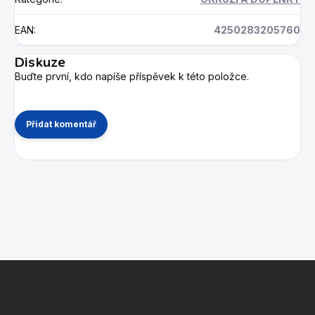
EAN
:
4250283205760
Diskuze
Buďte první, kdo napíše příspěvek k této položce.
Přidat komentář
Z
á
p
a