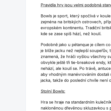
Pravidla hry jsou velmi podobná stan
Bowls je sport, který spočívá v koulení
zejména na britských ostrovech, příp
evropském kontinentu. Tradiční brits
kde se zase spíš hází, než koulí.
Podobně jako u pétanque je cílem co ne
je blíže jacku než nejlepší soupeřův,
znamená, že hráči vyšlou všechny sv
obvykle ještě tři tie-breakové endy, k
nehází, ale koulí se. Po trávě, antuc
aby vhodným manévrováním dostali sv
jacka, takže do poslední chvíle není
Stolní Bowls:
Hra se hraje na standardním kulečn
nakloněnou dřevěnou skluzavkou s p