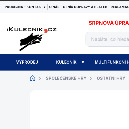
Přejít
PRODEJNA - KONTAKTY
O NÁS
CENÍK DOPRAVY A PLATEB
REKLAMAC
na
obsah
SRPNOVÁ ÚPRAVA
VÝPRODEJ
KULEČNÍK
MULTIFUNKČNÍ H
Domů
SPOLEČENSKÉ HRY
OSTATNÍ HRY
ZNAČKA:
PERADON