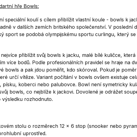
dartní hře Bowls:
 speciální koulí s cílem přiblížit vlastní koule - bowls k jac
adně v dalších zemích britského společenství. V poslední 
ký sport se podobá olympijskému sportu curlingu, který se
jvíce přiblížit svůj bowls k jacku, malé bílé kuličce, která
 tím více bodů. Podle profesionálních pravidel se hraje na d
é bowls a pak jdou poměřit, kdo skóroval. Pokud je poměr 
teré určí vítěze. Variant počítání v bowls ovšem existuje ce
e, písku, koberci nebo palubovce. Bowl není symetricky kula
ůj bowls, co nejblíže k jackovi. Dovolené je odrážet soup
 o výsledku rozhodnuto.
íkovém stolu o rozměrech 12 x 6 stop (snooker nebo pyram
rohlubní uprostřed.