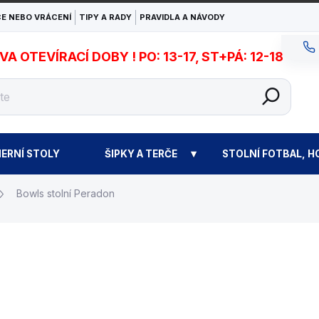
E NEBO VRÁCENÍ
TIPY A RADY
PRAVIDLA A NÁVODY
 OTEVÍRACÍ DOBY ! PO: 13-17, ST+PÁ: 12-18
ERNÍ STOLY
ŠIPKY A TERČE
STOLNÍ FOTBAL, H
Bowls stolní Peradon
9 570 Kč
Měrná