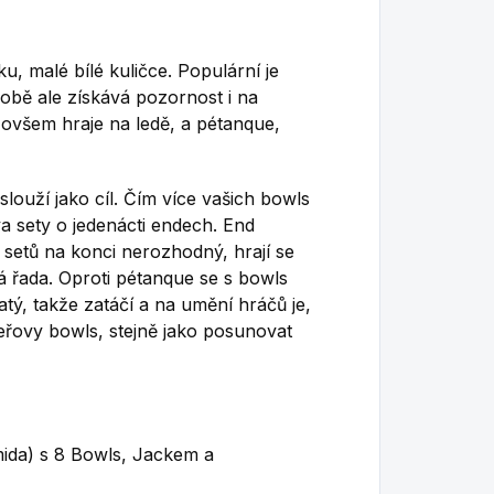
ku, malé bílé kuličce. Populární je
době ale získává pozornost i na
 ovšem hraje na ledě, a pétanque,
 slouží jako cíl. Čím více vašich bowls
va sety o jedenácti endech. End
setů na konci nerozhodný, hrají se
lá řada. Oproti pétanque se s bowls
tý, takže zatáčí a na umění hráčů je,
eřovy bowls, stejně jako posunovat
ida) s 8 Bowls, Jackem a