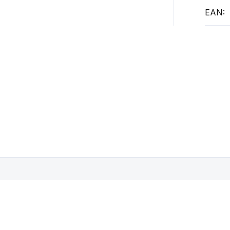
EAN
:
íbit