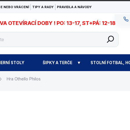
E NEBO VRÁCENÍ
TIPY A RADY
PRAVIDLA A NÁVODY
 OTEVÍRACÍ DOBY ! PO: 13-17, ST+PÁ: 12-18
ERNÍ STOLY
ŠIPKY A TERČE
STOLNÍ FOTBAL, H
Hra Othello Philos
477 Kč
Měrná