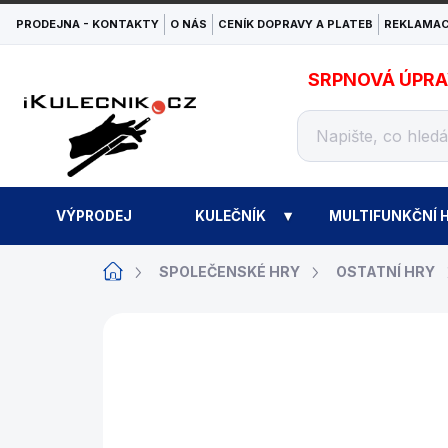
Přejít
PRODEJNA - KONTAKTY
O NÁS
CENÍK DOPRAVY A PLATEB
REKLAMAC
na
obsah
SRPNOVÁ ÚPRAVA
VÝPRODEJ
KULEČNÍK
MULTIFUNKČNÍ H
Domů
SPOLEČENSKÉ HRY
OSTATNÍ HRY
ZNAČKA:
PHILOS