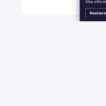
Více infor
Nastave
Z
á
p