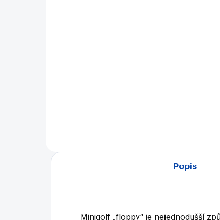
plocha
88
6 800 Kč
Do košíku
Výs
list
Nafukovací hrací plocha pro
všechny druhy minigolfových
sad.
Popis
Minigolf „floppy“ je nejjednodušší zp