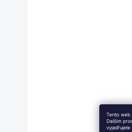
SKLADEM
Minigolfový
M
Zápisník výsledků
1
88 Kč
6
Detail
Výsledkový zápisník o
E
50 listech
i
Tento web 
Dalším pro
vyjadřujete