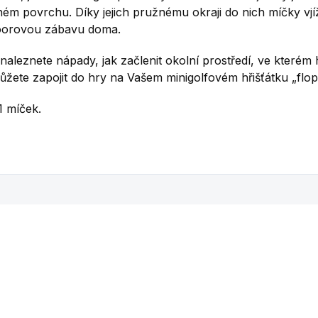
ém povrchu. Díky jejich pružnému okraji do nich míčky vjíž
doorovou zábavu doma.
znete nápady, jak začlenit okolní prostředí, ve kterém hr
žete zapojit do hry na Vašem minigolfovém hřišťátku „flop
 1 míček.
Mohlo by se vám také líbit