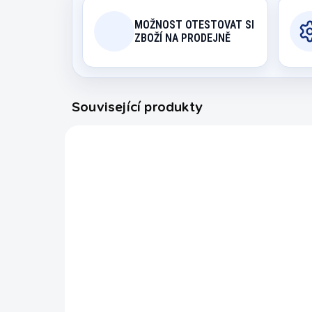
MOŽNOST OTESTOVAT SI
ZBOŽÍ NA PRODEJNĚ
Související produkty
10077950
SKLADEM
Minigolf Airtrack
Mi
minigolfová hrací
vý