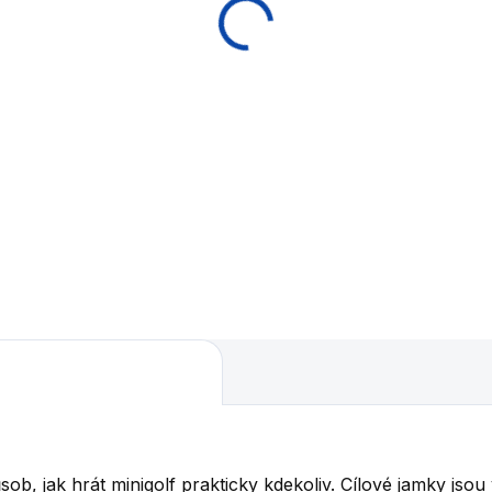
 Kč
Do košíku
ledkový zápisník o 50
ech
ůsob, jak hrát minigolf prakticky kdekoliv. Cílové jamky js