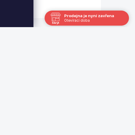
Prodejna je nyní zavřena
Otevírací doba
Skrýt
Navštivte nás osobně
Čas
Po
13:00 - 17:00
Út
Zavřeno
St
12.8.
12:00 - 18:00
Čt
Zavřeno
Pá
7.8.
12:00 - 18:00
So
Zavřeno
Ne
Zavřeno
Nechci již zobrazovat
|
Kontakt
Hornoměcholupská 518/68, vchod z
Řepčické ulice, 102 00 Praha 10 - Hostivař