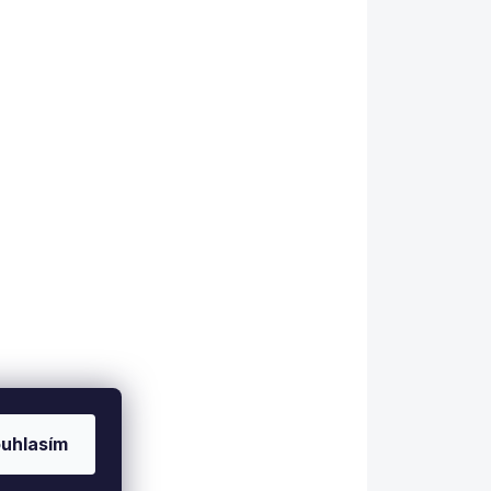
SKLADEM
Minigolfový míček
4 ks /sada
250 Kč
Detail
Kvalitní minigolfové
míčky vhodné ke hraní
na všech površích, sada
obsahuje 4 ks.
uhlasím