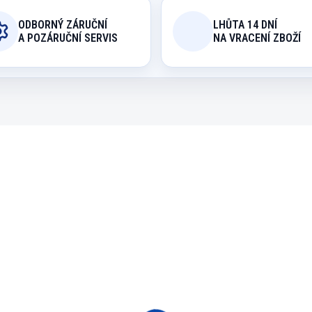
ODBORNÝ ZÁRUČNÍ
LHŮTA 14 DNÍ
A POZÁRUČNÍ SERVIS
NA VRACENÍ ZBOŽÍ
REME15
SKLADEM
nigolfový Zápisník
sledků