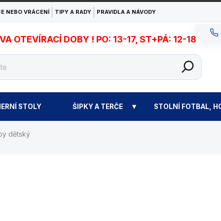
E NEBO VRÁCENÍ
TIPY A RADY
PRAVIDLA A NÁVODY
 OTEVÍRACÍ DOBY ! PO: 13-17, ST+PÁ: 12-18
ERNÍ STOLY
ŠIPKY A TERČE
STOLNÍ FOTBAL, H
ppy dětský
1 300 Kč
Měrná
SKLADEM
cena: