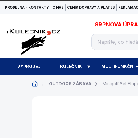
Přejít
PRODEJNA - KONTAKTY
O NÁS
CENÍK DOPRAVY A PLATEB
REKLAMAC
na
obsah
SRPNOVÁ ÚPRAVA
VÝPRODEJ
KULEČNÍK
MULTIFUNKČNÍ H
Domů
OUTDOOR ZÁBAVA
Minigolf Set Flo