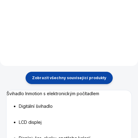
Detail
Detail
Frisbee Original Wham-o All
Šnorchlovací maska pro
Sport 140g je létající talíř
šnorchlování na hladině vody.
určený pro rekreační házení
NOVINKA
Zobrazit všechny související produkty
Švihadlo Inmotion s elektronickým počítadlem
Digitální švihadlo
LCD displej