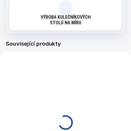
VÝROBA KULEČNÍKOVÝCH
STOLŮ NA MÍRU
Související produkty
7102.105
7090.46
VÝPRODEJ
SKLADEM NA PRODEJNĚ
SKLADEM NA PRODEJNĚ
Frisbee Original
Šnorchlovací maska
Wham-o All Sport 140g
Shallow Full Face
290 Kč
790 Kč