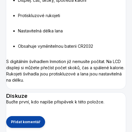
Displej: čas, skoky, spotřeba kalorií
Protiskluzové rukojeti
Nastavitelná délka lana
Obsahuje vyměnitelnou baterii CR2032
S digitálním švihadlem Inmotion již nemusíte počítat. Na LCD
displeji si můžete přečíst počet skoků, čas a spálené kalorie.
Rukojeti švihadla jsou protiskluzové a lana jsou nastavitelná
na délku.
Diskuze
Buďte první, kdo napíše příspěvek k této položce.
Přidat komentář