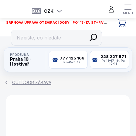
Přejít
na
CZK
obsah
SRPNOVÁ ÚPRAVA OTEVÍRACÍ DOBY ! PO: 13-17, ST+PÁ: 12-18
NÁKU
KOŠÍ
PRODEJNA
228 227 571
777 125 166
Praha 10 ·
Po 13–17 · St, Pá
Po–Pá 8–17
Hostivař
10–18
OUTDOOR ZÁBAVA