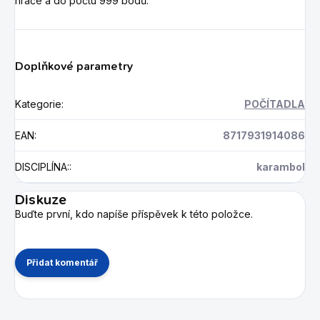
hráče a do počtu 999 bodů.
Doplňkové parametry
Kategorie
:
POČÍTADLA
EAN
:
8717931914086
DISCIPLÍNA:
:
karambol
Diskuze
Buďte první, kdo napíše příspěvek k této položce.
Přidat komentář