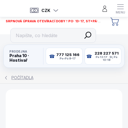
Přejít
na
CZK
obsah
SRPNOVÁ ÚPRAVA OTEVÍRACÍ DOBY ! PO: 13-17, ST+PÁ: 12-18
NÁKU
KOŠÍ
PRODEJNA
228 227 571
777 125 166
Praha 10 ·
Po 13–17 · St, Pá
Po–Pá 8–17
Hostivař
10–18
POČÍTADLA
ZNAČKA:
BUFFALO