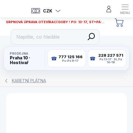
Přejít
na
CZK
obsah
SRPNOVÁ ÚPRAVA OTEVÍRACÍ DOBY ! PO: 13-17, ST+PÁ: 12-18
NÁKU
KOŠÍ
PRODEJNA
228 227 571
777 125 166
Praha 10 ·
Po 13–17 · St, Pá
Po–Pá 8–17
Hostivař
10–18
KARETNÍ PLÁTNA