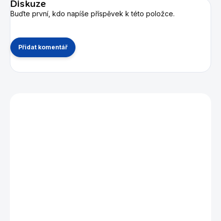
Diskuze
Buďte první, kdo napíše příspěvek k této položce.
Přidat komentář
Mohlo by se vám také líbit