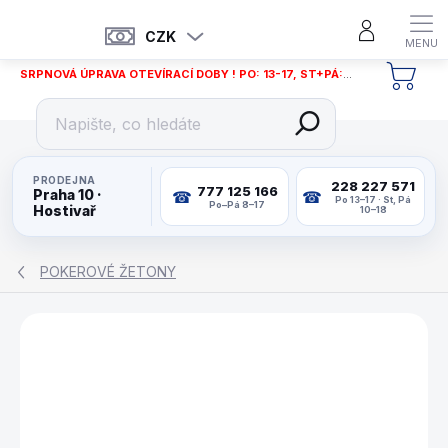
Přejít
na
CZK
obsah
SRPNOVÁ ÚPRAVA OTEVÍRACÍ DOBY ! PO: 13-17, ST+PÁ: 12-18
NÁKU
KOŠÍ
PRODEJNA
228 227 571
777 125 166
Praha 10 ·
Po 13–17 · St, Pá
Po–Pá 8–17
Hostivař
10–18
POKEROVÉ ŽETONY