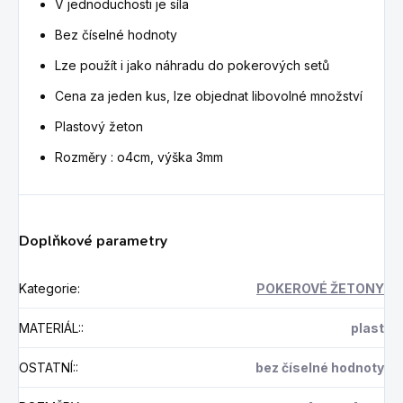
V jednoduchosti je síla
Bez číselné hodnoty
Lze použít i jako náhradu do pokerových setů
Cena za jeden kus, lze objednat libovolné množství
Plastový žeton
Rozměry : o4cm, výška 3mm
Doplňkové parametry
Kategorie
:
POKEROVÉ ŽETONY
MATERIÁL:
:
plast
OSTATNÍ:
:
bez číselné hodnoty