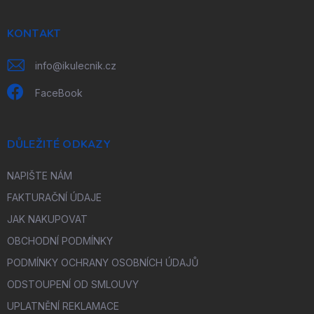
a
t
í
KONTAKT
info
@
ikulecnik.cz
FaceBook
DŮLEŽITÉ ODKAZY
NAPIŠTE NÁM
FAKTURAČNÍ ÚDAJE
JAK NAKUPOVAT
OBCHODNÍ PODMÍNKY
PODMÍNKY OCHRANY OSOBNÍCH ÚDAJŮ
ODSTOUPENÍ OD SMLOUVY
UPLATNĚNÍ REKLAMACE