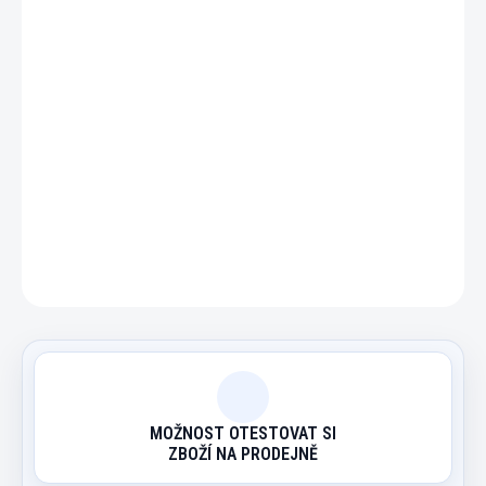
−
+
Přidat do košíku
Plastový žeton bez číselné hodnoty. Cena za 1 kus.
DETAILNÍ INFORMACE
ZEPTAT SE
HLÍDAT
MOŽNOST OTESTOVAT SI
ZBOŽÍ NA PRODEJNĚ