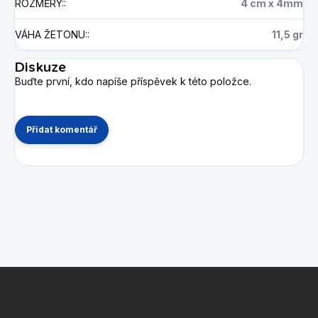
ROZMĚRY:
:
4 cm x 4mm
VÁHA ŽETONU:
:
11,5 gr
Diskuze
Buďte první, kdo napíše příspěvek k této položce.
Přidat komentář
Z
á
p