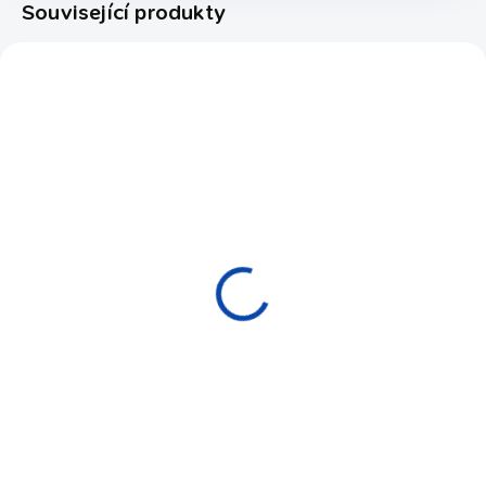
Související produkty
7100.792
1111111
EXPEDICE DO 24 HODIN
SKLADEM
POKEROVÝ STŮL
Dealer digitální
OCTAGON 120CM
360 Kč
6 590 Kč
Do košíku
Do košíku
Pokerový časovač
Pokerový stůl pro osm hráčů
za výhodnou cenu.