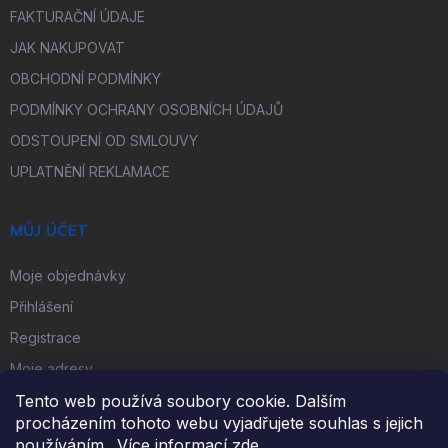
FAKTURAČNÍ ÚDAJE
JAK NAKUPOVAT
OBCHODNÍ PODMÍNKY
PODMÍNKY OCHRANY OSOBNÍCH ÚDAJŮ
ODSTOUPENÍ OD SMLOUVY
UPLATNĚNÍ REKLAMACE
MŮJ ÚČET
Moje objednávky
Přihlášení
Registrace
Moje adresy
Tento web používá soubory cookie. Dalším
procházením tohoto webu vyjadřujete souhlas s jejich
FACEBOOK
používáním.. Více informací
zde
.