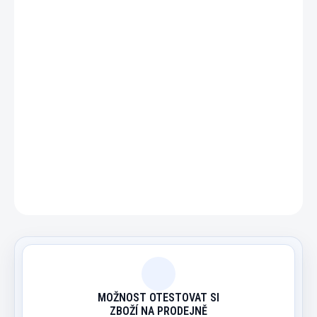
−
+
Přidat do košíku
Pomocné žetony na poker jako je malý a velký blind,
Dealer a další.
DETAILNÍ INFORMACE
ZEPTAT SE
HLÍDAT
MOŽNOST OTESTOVAT SI
ZBOŽÍ NA PRODEJNĚ