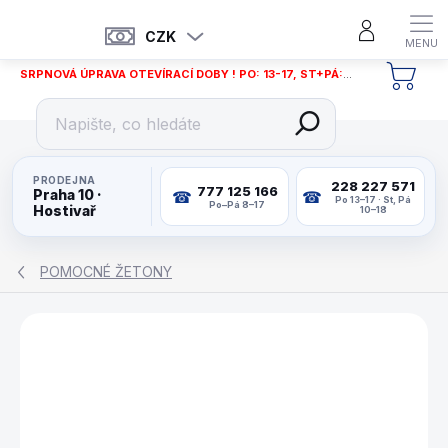
Přejít
na
CZK
obsah
SRPNOVÁ ÚPRAVA OTEVÍRACÍ DOBY ! PO: 13-17, ST+PÁ: 12-18
NÁKU
KOŠÍ
PRODEJNA
228 227 571
777 125 166
Praha 10 ·
Po 13–17 · St, Pá
Po–Pá 8–17
Hostivař
10–18
POMOCNÉ ŽETONY