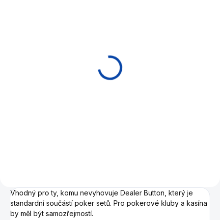
EXPEDICE DO 24 HODIN
Plátno/Koberec poker
Premium 145 x 70 cm
850 Kč
Do košíku
Pokerové plátno 145 x 70 cm –
hedvábně měkké s perfektní
přilnavostí
Vhodný pro ty, komu nevyhovuje Dealer Button, který je
standardní součástí poker setů. Pro pokerové kluby a kasína
by měl být samozřejmostí.