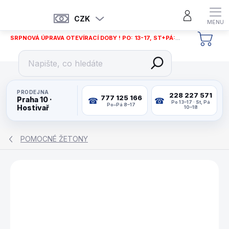
Přejít
na
CZK
obsah
SRPNOVÁ ÚPRAVA OTEVÍRACÍ DOBY ! PO: 13-17, ST+PÁ: 12-18
NÁKU
KOŠÍ
PRODEJNA
228 227 571
777 125 166
Praha 10 ·
Po 13–17 · St, Pá
Po–Pá 8–17
Hostivař
10–18
POMOCNÉ ŽETONY