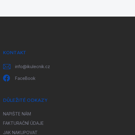
Z
á
p
a
t
í
KONTAKT
info
@
ikulecnik.cz
FaceBook
DŮLEŽITÉ ODKAZY
NAPIŠTE NÁM
FAKTURAČNÍ ÚDAJE
JAK NAKUPOVAT