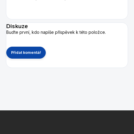
Diskuze
Buďte první, kdo napíše příspěvek k této položce.
Přidat komentář
Z
á
p
a