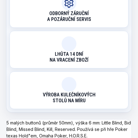
ODBORNÝ ZÁRUČNÍ
A POZÁRUČNÍ SERVIS
LHŮTA 14 DNÍ
NA VRACENÍ ZBOŽÍ
VÝROBA KULEČNÍKOVÝCH
STOLŮ NA MÍRU
5 malých buttonů (průměr 50mm), výška 6 mm: Little Blind, Bid
Blind, Missed Blind, Kill, Reserved. Používá se při hře Poker
texas Hold"em, Omaha Poker, H.O.R.S.E.