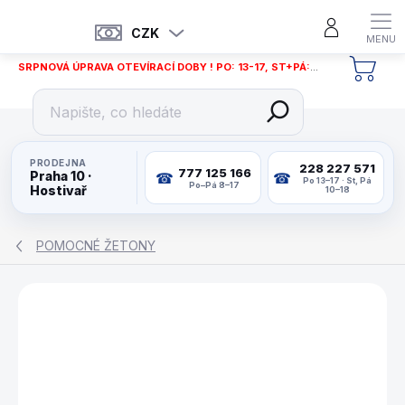
Přejít
na
CZK
obsah
SRPNOVÁ ÚPRAVA OTEVÍRACÍ DOBY ! PO: 13-17, ST+PÁ: 12-18
NÁKU
KOŠÍ
PRODEJNA
228 227 571
777 125 166
Praha 10 ·
Po 13–17 · St, Pá
Po–Pá 8–17
Hostivař
10–18
POMOCNÉ ŽETONY