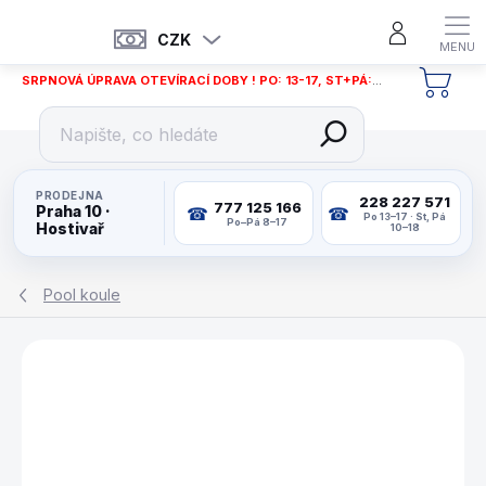
Přejít
na
CZK
obsah
SRPNOVÁ ÚPRAVA OTEVÍRACÍ DOBY ! PO: 13-17, ST+PÁ: 12-18
NÁKU
KOŠÍ
PRODEJNA
228 227 571
777 125 166
Praha 10 ·
Po 13–17 · St, Pá
Po–Pá 8–17
Hostivař
10–18
Pool koule
ZNAČKA:
ARAMITH