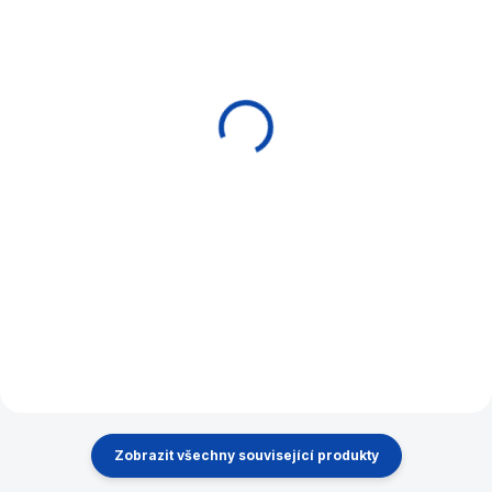
NA OBJEDNÁVKU (EXPEDICE DO
EXPEDICE DO 24 HODIN
30 DNŮ)
Tágo pool Artemis
Kulečníkový stůl
Kids Red pearl 125cm
Billiard NEVADA
2 190 Kč
CLASSIC
67 915 Kč
Do košíku
Detail
Dětské/junior tágo Artemis®
Stylový , celomasivní kulečník
z bukového dřeva , ideální pro
domácí i komerční využití .
Zobrazit všechny související produkty