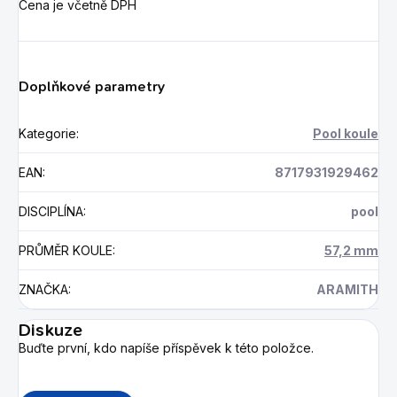
Cena je včetně DPH
Doplňkové parametry
Kategorie
:
Pool koule
EAN
:
8717931929462
DISCIPLÍNA
:
pool
PRŮMĚR KOULE
:
57,2 mm
ZNAČKA
:
ARAMITH
Diskuze
Buďte první, kdo napíše příspěvek k této položce.