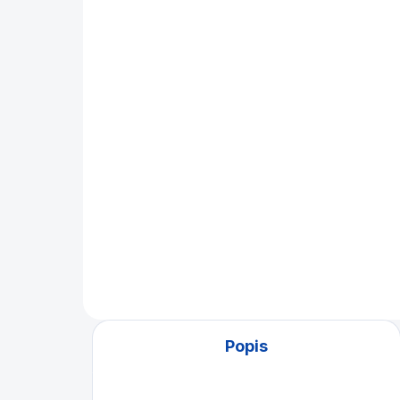
Rozstřelová podložka
Ma
Magic Ball Rack Pro All
po
490 Kč
26
Do košíku
Ultratenká rozstřelová
Mar
podložka pro všechny
kou
poolové hry - 8 ball, 9 ball a 10
vel
ball. 3 v 1
Popis