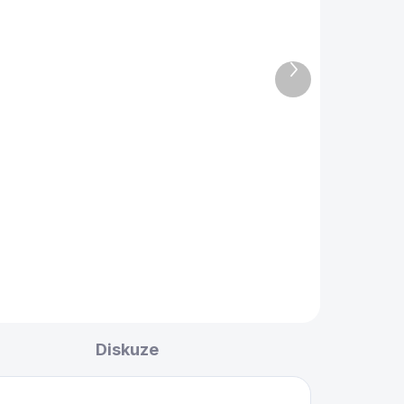
Rozstřelová podložka
per
Magic Ball Rack Pro 9 a
10
Další
produkt
450 Kč
Do košíku
2 ks ultratenké rozstřelové
podložky pro poolové hry 9
ball a 10 ball.
.
Diskuze