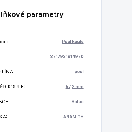
lňkové parametry
rie
:
Pool koule
8717931914970
PLÍNA
:
pool
ĚR KOULE
:
57,2 mm
BCE
:
Saluc
KA
:
ARAMITH