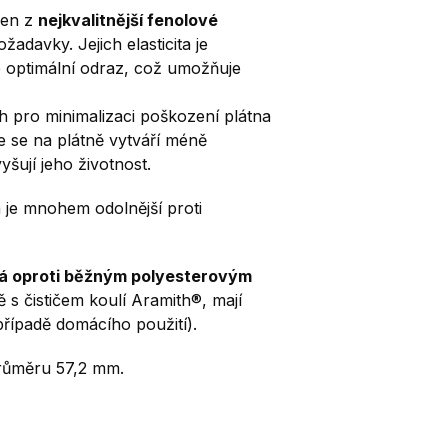
ben z
nejkvalitnější fenolové
 požadavky.
Jejich elasticita je
 optimální odraz, což umožňuje
h pro minimalizaci poškození plátna
ře se na plátně vytváří méně
šují jeho životnost.
a je mnohem odolnější proti
bná oproti běžným polyesterovým
ě s čističem koulí Aramith®,
mají
případě domácího použití).
průměru 57,2 mm.