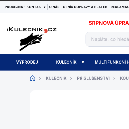
Přejít
PRODEJNA - KONTAKTY
O NÁS
CENÍK DOPRAVY A PLATEB
REKLAMAC
na
obsah
SRPNOVÁ ÚPRAVA
VÝPRODEJ
KULEČNÍK
MULTIFUNKČNÍ H
Domů
KULEČNÍK
PŘÍSLUŠENSTVÍ
KOU
ZNAČKA:
ARAMITH