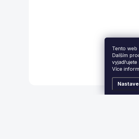
Detail
Set profesionálních
K
poolových koulí Aramith
s
Super Pro TV o průměru
Tento web 
57,2 mm.
Dalším pro
vyjadřujete
Více infor
Nastave