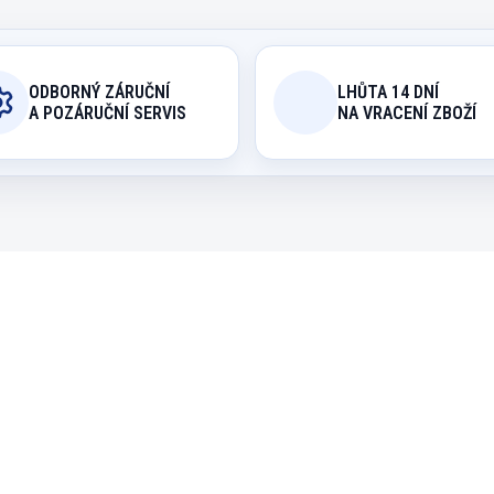
ODBORNÝ ZÁRUČNÍ
LHŮTA 14 DNÍ
A POZÁRUČNÍ SERVIS
NA VRACENÍ ZBOŽÍ
205616/4823
186
EXPEDICE DO 24 HODIN
EXPEDICE DO 24 H