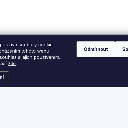
Detail
Detail
oule ARAMITH pro pool
Koule ARAMITH pro pool
 designem kamufláž.
s designem Stone.
používá soubory cookie.
Odmítnout
So
cházením tohoto webu
 souhlas s jejich používáním..
mací
zde
.
ní