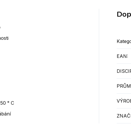
Dop
e
osti
Katego
EAN
:
DISCI
PRŮM
VÝRO
250 ° C
ábání
ZNAČ