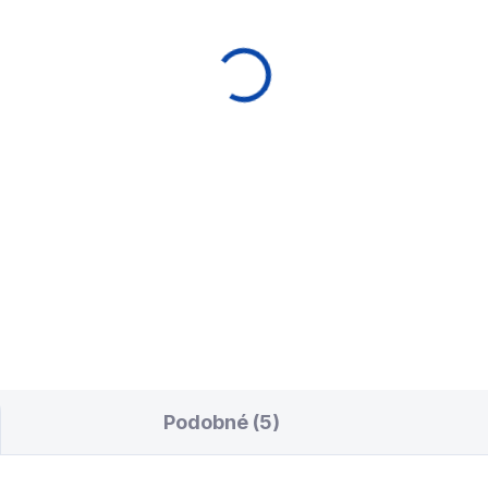
rkovátko - příložník
Koule samostatná
ol
Aramith pool bílá Su
Pro 57,2mm červené
9 Kč
logo
490 Kč
Do košíku
Do košíku
kovátko pro poolové
le, průhledný plast, pro
Samostatná Aramith bílá
ikost koulí 57,2mm
poolová koule 57,2 mm,
vyrobená z fenolové
pryskyřice. S logem Aramith
Podobné (5)