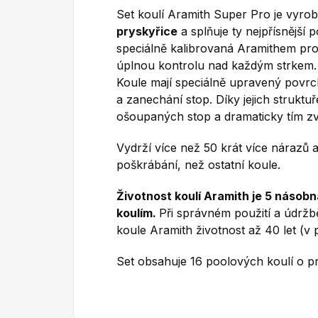
Set koulí Aramith Super Pro je vyro
pryskyřice
a splňuje ty nejpřísnější
speciálně kalibrovaná Aramithem pro
úplnou kontrolu nad každým strkem.
Koule mají speciálně upravený povrc
a zanechání stop. Díky jejich struktu
ošoupaných stop a dramaticky tím zvy
Vydrží více než 50 krát více nárazů 
poškrábání, než ostatní koule.
Životnost koulí Aramith je 5 náso
koulím.
Při správném použití a údržb
koule Aramith životnost až 40 let (v 
Set obsahuje 16 poolových koulí o 