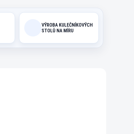
VÝROBA KULEČNÍKOVÝCH
STOLŮ NA MÍRU
072
4057.700
ODIN
EXPEDICE DO 24 HODIN