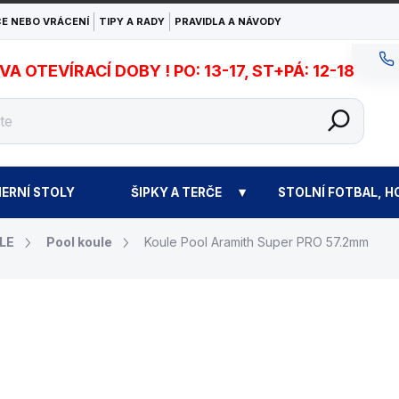
E NEBO VRÁCENÍ
TIPY A RADY
PRAVIDLA A NÁVODY
 OTEVÍRACÍ DOBY ! PO: 13-17, ST+PÁ: 12-18
ERNÍ STOLY
ŠIPKY A TERČE
STOLNÍ FOTBAL, H
LE
Pool koule
Koule Pool Aramith Super PRO 57.2mm
5 500 Kč
Měrná