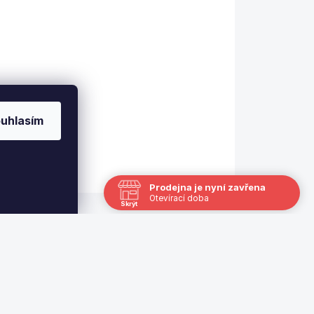
Detail
Profesionální turnajové
poolové koule ARAMITH.
uhlasím
Prodejna je nyní zavřena
Otevírací doba
Skrýt
Navštivte nás osobně
Čas
Po
13:00 - 17:00
Út
Zavřeno
St
12.8.
12:00 - 18:00
Čt
Zavřeno
Pá
7.8.
12:00 - 18:00