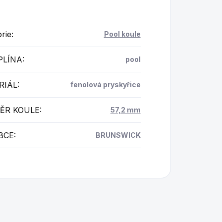
rie
:
Pool koule
PLÍNA
:
pool
RIÁL
:
fenolová pryskyřice
ĚR KOULE
:
57,2 mm
BCE
:
BRUNSWICK