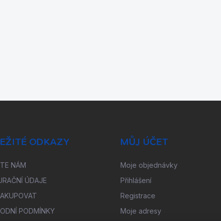
EŽITÉ ODKAZY
MŮJ ÚČET
ŠTE NÁM
Moje objednávky
URAČNÍ ÚDAJE
Přihlášení
NAKUPOVAT
Registrace
ODNÍ PODMÍNKY
Moje adresy