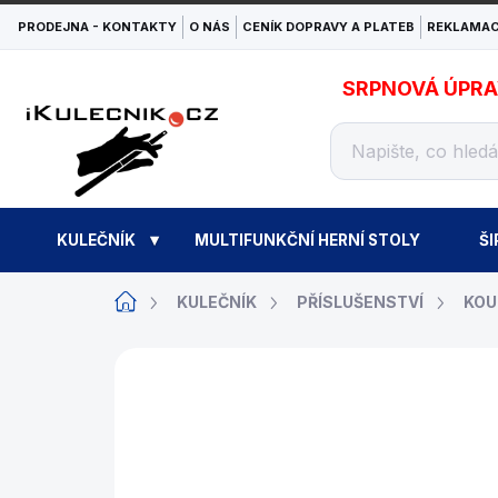
Přejít
PRODEJNA - KONTAKTY
O NÁS
CENÍK DOPRAVY A PLATEB
REKLAMAC
na
obsah
SRPNOVÁ ÚPRAVA
KULEČNÍK
MULTIFUNKČNÍ HERNÍ STOLY
ŠI
Domů
KULEČNÍK
PŘÍSLUŠENSTVÍ
KOU