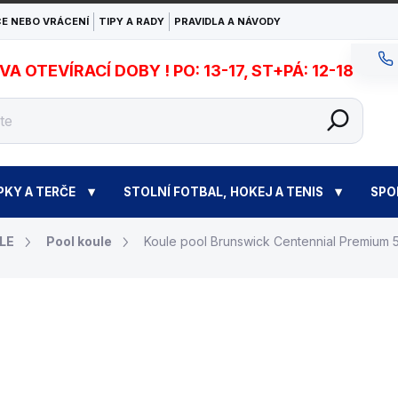
E NEBO VRÁCENÍ
TIPY A RADY
PRAVIDLA A NÁVODY
 OTEVÍRACÍ DOBY ! PO: 13-17, ST+PÁ: 12-18
PKY A TERČE
STOLNÍ FOTBAL, HOKEJ A TENIS
SPO
LE
Pool koule
Koule pool Brunswick Centennial Premium
10 950 Kč
Měrná
NA OBJEDNÁVKU
cena: