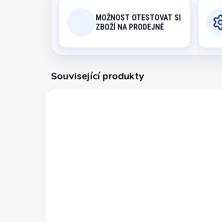
MOŽNOST OTESTOVAT SI
ZBOŽÍ NA PRODEJNĚ
Související produkty
34563/8FT
NA OBJEDNÁVKU
Kulečníkový stůl pool
Brunswick The