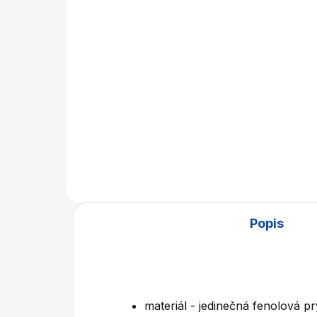
Henderson 8ft
175 500 Kč
Detail
Poolový kulečníkový stůl
značky Brunswick
Popis
materiál - jedinečná fenolová pr