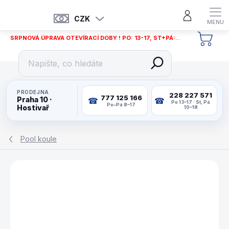
Přejít
na
CZK
obsah
SRPNOVÁ ÚPRAVA OTEVÍRACÍ DOBY ! PO: 13-17, ST+PÁ: 12-18
NÁKU
KOŠÍ
PRODEJNA
228 227 571
777 125 166
Praha 10 ·
Po 13–17 · St, Pá
Po–Pá 8–17
Hostivař
10–18
Pool koule
ZNAČKA:
CLASSIC