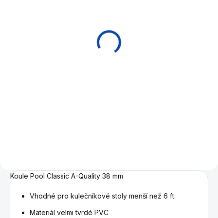
Kulečníkový stůl Mini
Pool Buffalo Explorer
de Luxe
2 690 Kč
Do košíku
Stolní mini pool pro děti ,
včetně příslušenství . Velikost
hrací plochy 84,5 x 42cm. Na
rozdíl od mini hraček na něm
už lze hrát kulečník.
Koule Pool Classic A-Quality 38 mm
Vhodné pro kulečníkové stoly menší než 6 ft
Materiál
velmi tvrdé PVC