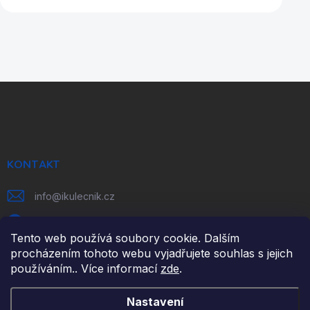
Z
á
p
a
t
í
KONTAKT
info
@
ikulecnik.cz
FaceBook
Tento web používá soubory cookie. Dalším
procházením tohoto webu vyjadřujete souhlas s jejich
používáním.. Více informací
zde
.
DŮLEŽITÉ ODKAZY
Nastavení
NAPIŠTE NÁM