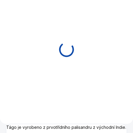
OBVYKLE SKLADEM (EXPEDICE
EXPEDICE DO 24 HODIN
DO 14 DNŮ)
Bumper McDermott
Koule pool McDermott
Engage Retrofit
Galaxy series 57,2mm
990 Kč
7 290 Kč
Do košíku
Do košíku
Bumper - spodní hříbek pro
Prvotřídní profesionální
tága McDermott, vhodný pro
kulečníkové koule se stříbrnou
nasazení prodloužení Engage.
texturou.
Tágo je vyrobeno z prvotřídního palisandru z východní Indie.