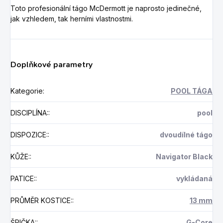
Toto profesionální tágo McDermott je naprosto jedinečné,
jak vzhledem, tak herními vlastnostmi.
Doplňkové parametry
Kategorie
:
POOL TÁGA
DISCIPLÍNA:
:
pool
DISPOZICE:
:
dvoudílné tágo
KŮŽE:
:
Navigator Black
PATICE:
:
vykládaná
PRŮMĚR KOSTICE:
:
13 mm
ŠPIČKA:
:
G-Core