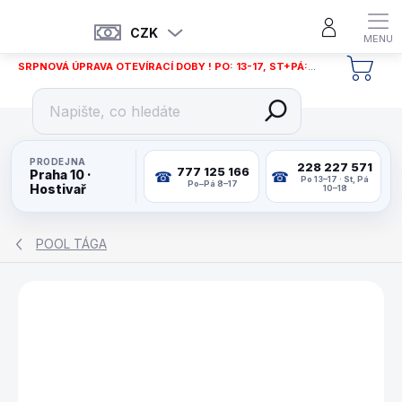
Přejít
na
CZK
obsah
SRPNOVÁ ÚPRAVA OTEVÍRACÍ DOBY ! PO: 13-17, ST+PÁ: 12-18
NÁKU
KOŠÍ
PRODEJNA
228 227 571
777 125 166
Praha 10 ·
Po 13–17 · St, Pá
Po–Pá 8–17
Hostivař
10–18
POOL TÁGA
ZNAČKA:
MCDERMOTT