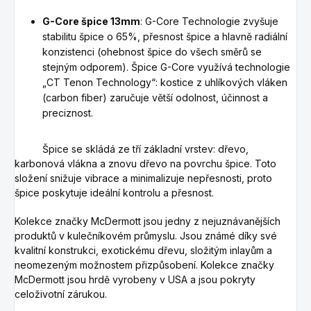
G-Core špice 13mm
: G-Core Technologie zvyšuje
stabilitu špice o 65%, přesnost špice a hlavně radiální
konzistenci (ohebnost špice do všech směrů se
stejným odporem). Špice G-Core využívá technologie
„CT Tenon Technology“: kostice z uhlíkových vláken
(carbon fiber) zaručuje větší odolnost, účinnost a
preciznost.
Špice se skládá ze tří základní vrstev: dřevo,
karbonová vlákna a znovu dřevo na povrchu špice. Toto
složení snižuje vibrace a minimalizuje nepřesnosti, proto
špice poskytuje ideální kontrolu a přesnost.
Kolekce značky McDermott jsou jedny z nejuznávanějších
produktů v kulečníkovém průmyslu.
Jsou známé díky své
kvalitní konstrukci, exotickému dřevu, složitým inlayům a
neomezeným možnostem přizpůsobení.
Kolekce značky
McDermott jsou hrdě vyrobeny v USA a jsou pokryty
celoživotní zárukou.