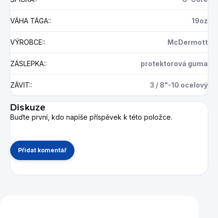
VÁHA TÁGA:
:
19oz
VÝROBCE:
:
McDermott
ZÁSLEPKA:
:
protektorová guma
ZÁVIT:
:
3 / 8"-10 ocelový
Diskuze
Buďte první, kdo napíše příspěvek k této položce.
Přidat komentář
Mohlo by se vám také líbit