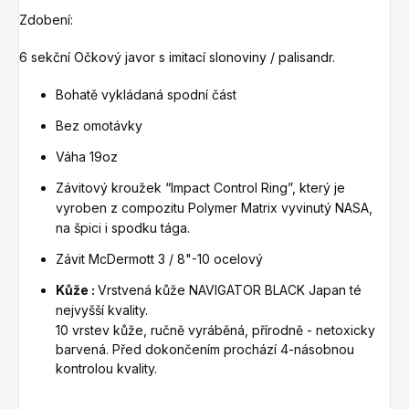
Zdobení:
6 sekční Očkový javor s imitací slonoviny / palisandr.
Bohatě vykládaná spodní část
Bez omotávky
Váha 19oz
Závitový kroužek “Impact Control Ring”, který je
vyroben z compozitu Polymer Matrix vyvinutý NASA,
na špici i spodku tága.
Závit McDermott
3 / 8"-10
ocelový
Kůže :
Vrstvená kůže NAVIGATOR BLACK Japan té
nejvyšší kvality.
10 vrstev kůže, ručně vyráběná, přírodně - netoxicky
barvená. Před dokončením prochází 4-násobnou
kontrolou kvality.