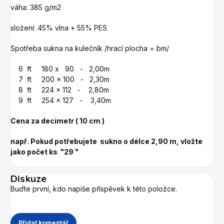
váha: 385 g/m2
složení: 45% vlna + 55% PES
Spotřeba sukna na kulečník /hrací plocha = bm/
6 ft 180 x 90 - 2,00m
7 ft 200 x 100 - 2,30m
8 ft 224 x 112 - 2,80m
9 ft 254 x 127 - 3,40m
Cena za decimetr ( 10 cm )
např. Pokud potřebujete sukno o délce 2,90 m, vložte
jako počet ks "29 "
Diskuze
Buďte první, kdo napíše příspěvek k této položce.
Přidat komentář