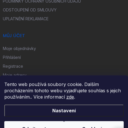
PODMÍNKY OCHRANY OSOBNÍCH ÚDAJŮ
ODSTOUPENÍ OD SMLOUVY
UPLATNĚNÍ REKLAMACE
MŮJ ÚČET
Moje objednávky
Přihlášení
Registrace
Moje adresy
Tento web používá soubory cookie. Dalším
procházením tohoto webu vyjadřujete souhlas s jejich
FACEBOOK
používáním.. Více informací
zde
.
Nastavení
Copyright 2026
iKulečník.cz
. Všechna práva vyhrazena.