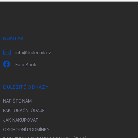
Z
á
p
a
t
í
KONTAKT
info
@
ikulecnik.cz
FaceBook
DŮLEŽITÉ ODKAZY
NAPIŠTE NÁM
FAKTURAČNÍ ÚDAJE
JAK NAKUPOVAT
OBCHODNÍ PODMÍNKY