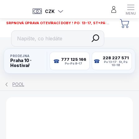
Přejít
na
CZK
obsah
SRPNOVÁ ÚPRAVA OTEVÍRACÍ DOBY ! PO: 13-17, ST+PÁ: 12-18
NÁKU
KOŠÍ
PRODEJNA
228 227 571
777 125 166
Praha 10 ·
Po 13–17 · St, Pá
Po–Pá 8–17
Hostivař
10–18
POOL