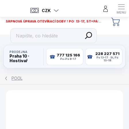
Přejít
na
CZK
obsah
SRPNOVÁ ÚPRAVA OTEVÍRACÍ DOBY ! PO: 13-17, ST+PÁ: 12-18
NÁKU
KOŠÍ
PRODEJNA
228 227 571
777 125 166
Praha 10 ·
Po 13–17 · St, Pá
Po–Pá 8–17
Hostivař
10–18
POOL
ZNAČKA:
IWAN SIMONIS