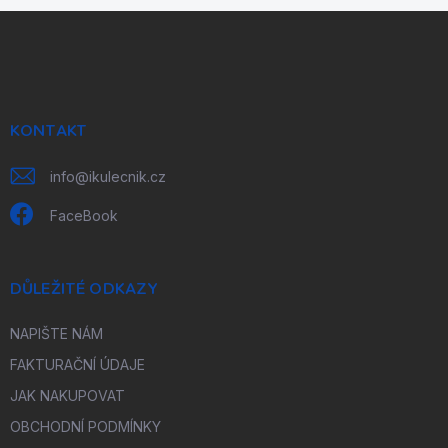
Z
á
p
a
t
í
KONTAKT
info
@
ikulecnik.cz
FaceBook
DŮLEŽITÉ ODKAZY
NAPIŠTE NÁM
FAKTURAČNÍ ÚDAJE
JAK NAKUPOVAT
OBCHODNÍ PODMÍNKY