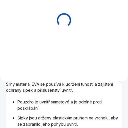
SKLADEM
Šipky soft Genesis 16 g
799 Kč
Do košíku
Softové šipky 80% wolfram.
Silný materiál EVA se používá k udržení tuhosti a zajištění
ochrany šipek a příslušenství uvnitř.
Pouzdro je uvnitř sametové a je odolné proti
poškrábání.
Šipky jsou drženy elastickým pruhem na vrcholu, aby
se zabránilo jeho pohybu uvnitř.