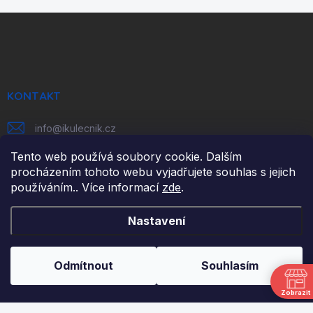
Z
á
p
a
t
í
KONTAKT
info
@
ikulecnik.cz
FaceBook
Tento web používá soubory cookie. Dalším
procházením tohoto webu vyjadřujete souhlas s jejich
používáním.. Více informací
zde
.
DŮLEŽITÉ ODKAZY
Nastavení
NAPIŠTE NÁM
FAKTURAČNÍ ÚDAJE
Odmítnout
Souhlasím
JAK NAKUPOVAT
Zobrazit
OBCHODNÍ PODMÍNKY