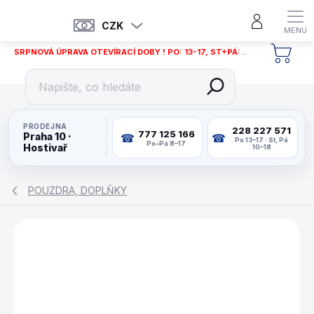
Přejít
na
CZK
obsah
SRPNOVÁ ÚPRAVA OTEVÍRACÍ DOBY ! PO: 13-17, ST+PÁ: 12-18
NÁKU
KOŠÍ
PRODEJNA
228 227 571
777 125 166
Praha 10 ·
Po 13–17 · St, Pá
Po–Pá 8–17
Hostivař
10–18
POUZDRA, DOPLŇKY
ZNAČKA:
TARGET