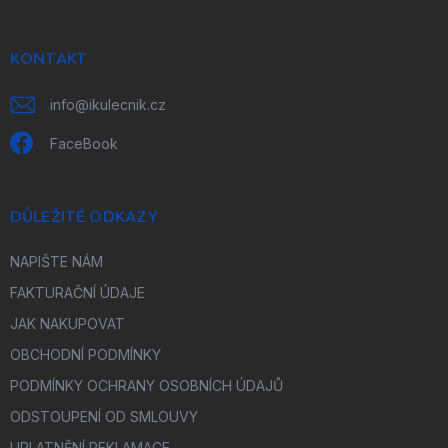
a
t
í
KONTAKT
info
@
ikulecnik.cz
FaceBook
DŮLEŽITÉ ODKAZY
NAPIŠTE NÁM
FAKTURAČNÍ ÚDAJE
JAK NAKUPOVAT
OBCHODNÍ PODMÍNKY
PODMÍNKY OCHRANY OSOBNÍCH ÚDAJŮ
ODSTOUPENÍ OD SMLOUVY
UPLATNĚNÍ REKLAMACE