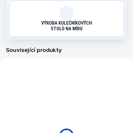
VÝROBA KULEČNÍKOVÝCH
STOLŮ NA MÍRU
Související produkty
8463.005
8035.081
NA OBJEDNÁVKU
SKLADEM
Terč sisálový+
Šipky Steel Winmau
kabinet+ šipky
Neutron Brass 23 g
Winmau Pro-dart set
340 Kč