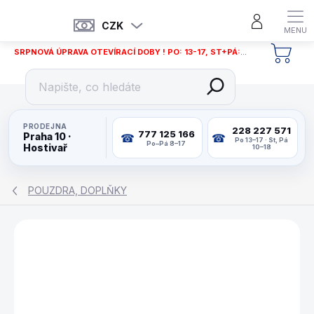
Přejít
na
CZK
obsah
SRPNOVÁ ÚPRAVA OTEVÍRACÍ DOBY ! PO: 13-17, ST+PÁ: 12-18
NÁKU
KOŠÍ
PRODEJNA
228 227 571
777 125 166
Praha 10 ·
Po 13–17 · St, Pá
Po–Pá 8–17
Hostivař
10–18
POUZDRA, DOPLŇKY