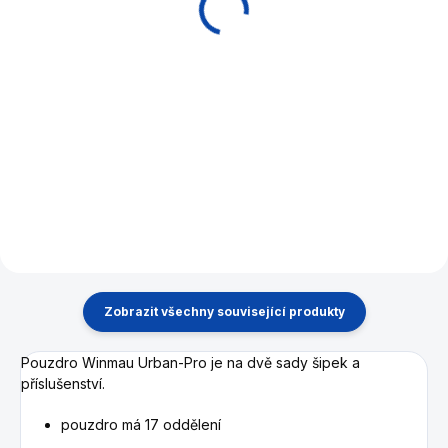
Diamond set
3 290 Kč
Do košíku
Do košíku
Značkové steelové šipky s
mosazným tělem.
Kompletní set. Se sadou
Winmau Professional máte
vše, co potřebujete, aby se
váš oblíbený koníček stal
sportem.
Zobrazit všechny související produkty
Pouzdro Winmau Urban-Pro je na dvě sady šipek a
příslušenství.
pouzdro má 17 oddělení