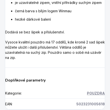
je uzavíratelné zipem, vnitřní přihrádky suchým zipem
černá barva s bílým logem Winmau
hezké dárkové balení
Dodává se bez šipek a příslušenství.
Vysoce kvalitní pouzdro má 17 oddílů, kde kromě 2 sad šipek
můžete uložit i další příslušenství.
Většina oddílů je
uzavíratelná na suchý zip.
Pouzdro samo o sobě má uzávěr
na zip.
Doplňkové parametry
Kategorie
:
POUZDRA
EAN
:
5023231005618