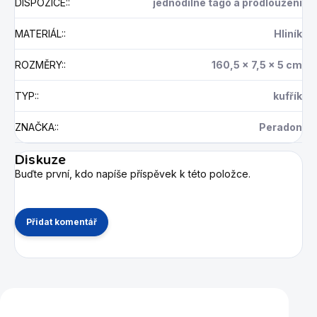
DISPOZICE:
:
jednodílné tágo a prodloužení
MATERIÁL:
:
Hliník
ROZMĚRY:
:
160,5 x 7,5 x 5 cm
TYP:
:
kufřík
ZNAČKA:
:
Peradon
Diskuze
Buďte první, kdo napíše příspěvek k této položce.
Přidat komentář
Mohlo by se vám také líbit