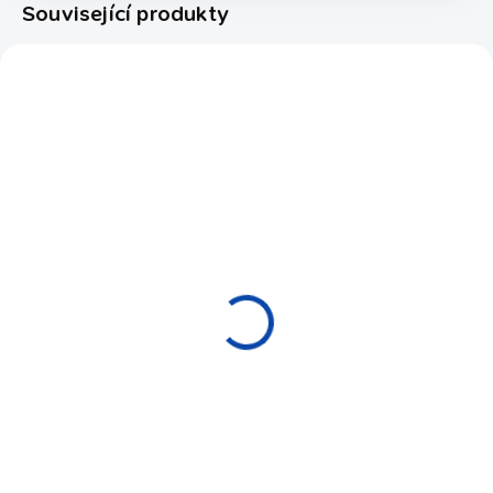
Související produkty
S2011
S2321
OBVYKLE SKLADEM (EXPEDICE
EXPEDICE DO 24 HODIN
DO 14 DNŮ)
Křída kulečníková
Kůže vrstvená
Taom Chalk Green
Talisman Trinity 10 mm
Soft
Hard
590 Kč
320 Kč
Do košíku
Do košíku
Ručně vyráběná křída z Finska.
Profesionální snookerová
Revoluce v křídovém
vrstvená kůže. Tvrdost H..
průmyslu. Novinka!