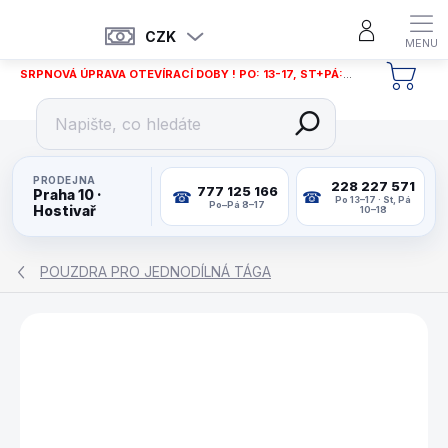
Přejít
na
CZK
obsah
SRPNOVÁ ÚPRAVA OTEVÍRACÍ DOBY ! PO: 13-17, ST+PÁ: 12-18
NÁKU
KOŠÍ
PRODEJNA
228 227 571
777 125 166
Praha 10 ·
Po 13–17 · St, Pá
Po–Pá 8–17
Hostivař
10–18
POUZDRA PRO JEDNODÍLNÁ TÁGA
ZNAČKA:
PERADON