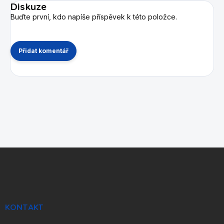
Diskuze
Buďte první, kdo napíše příspěvek k této položce.
Přidat komentář
Z
á
p
a
t
í
KONTAKT