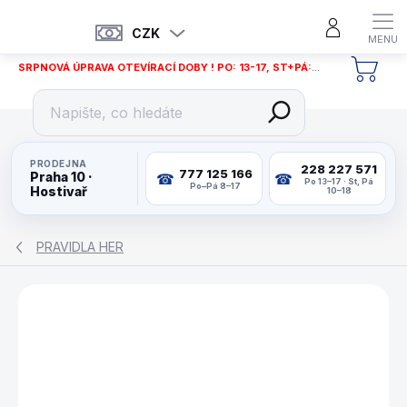
Přejít
na
CZK
obsah
SRPNOVÁ ÚPRAVA OTEVÍRACÍ DOBY ! PO: 13-17, ST+PÁ: 12-18
NÁKU
KOŠÍ
PRODEJNA
228 227 571
777 125 166
Praha 10 ·
Po 13–17 · St, Pá
Po–Pá 8–17
Hostivař
10–18
PRAVIDLA HER
ZNAČKA:
PIATNIK