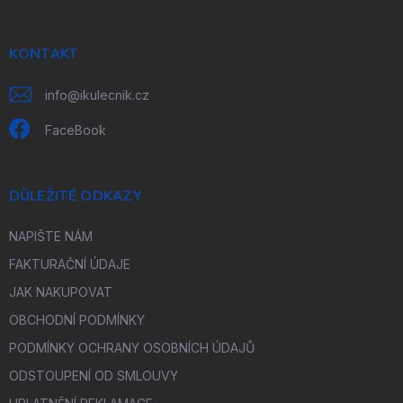
a
t
í
KONTAKT
info
@
ikulecnik.cz
FaceBook
DŮLEŽITÉ ODKAZY
NAPIŠTE NÁM
FAKTURAČNÍ ÚDAJE
JAK NAKUPOVAT
OBCHODNÍ PODMÍNKY
PODMÍNKY OCHRANY OSOBNÍCH ÚDAJŮ
ODSTOUPENÍ OD SMLOUVY