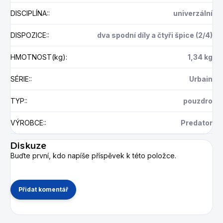
DISCIPLÍNA:
:
univerzální
DISPOZICE:
:
dva spodní díly a čtyři špice (2/4)
HMOTNOST(kg)
:
1,34 kg
SÉRIE:
:
Urbain
TYP:
:
pouzdro
VÝROBCE:
:
Predator
Diskuze
Buďte první, kdo napíše příspěvek k této položce.
Přidat komentář