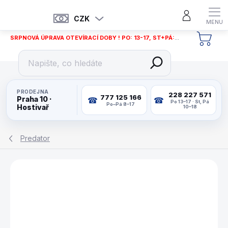
Přejít
na
CZK
obsah
SRPNOVÁ ÚPRAVA OTEVÍRACÍ DOBY ! PO: 13-17, ST+PÁ: 12-18
NÁKU
KOŠÍ
PRODEJNA
228 227 571
777 125 166
Praha 10 ·
Po 13–17 · St, Pá
Po–Pá 8–17
Hostivař
10–18
Predator
ZNAČKA:
PREDATOR