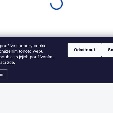
EXPEDICE DO 24 HODIN
EXPEDICE DO 24 HODIN
Kůže vrstvená
Kůže vrstvená
redator Victory 14mm
Navigator Automati
Hard
14mm
890 Kč
645 Kč
používá soubory cookie.
Odmítnout
So
Detail
Detail
cházením tohoto webu
 souhlas s jejich používáním..
mací
zde
.
rstvená kůže Predator
Vrstvená kůže NAVIGATOR
evyšší kvality.
Automatic Japan té nejvyšš
kvality.
ní