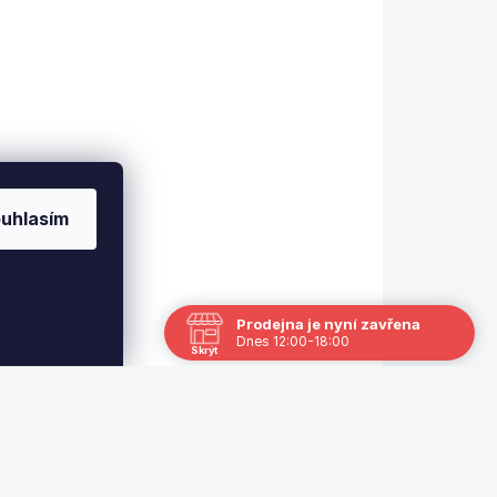
EXPEDICE DO 24 HODIN
Kůže vrstvená Tiger®
c
14mm
379 Kč
uhlasím
Detail
TIGER® vrstvená -
í
laminovaná kůže, 11 vrstev.
Vyrobeno v USA
Prodejna je nyní zavřena
Dnes 12:00-18:00
Skrýt
Navštivte nás osobně
Čas
Po
13:00 - 17:00
Út
Zavřeno
St
12.8.
12:00 - 18:00
Čt
Zavřeno