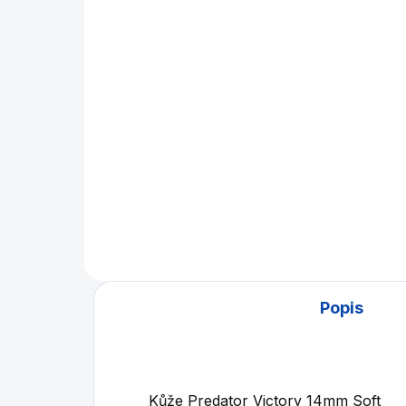
Křída kulečníková
Kř
Predator Pure, Soft (S)
Pr
850 Kč
19
Do košíku
Konzistence a přilnavost, které
Kří
můžete důvěřovat.
Popis
Kůže Predator Victory 14mm Soft