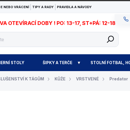
E NEBO VRÁCENÍ
TIPY A RADY
PRAVIDLA A NÁVODY
 OTEVÍRACÍ DOBY ! PO: 13-17, ST+PÁ: 12-18
ERNÍ STOLY
ŠIPKY A TERČE
STOLNÍ FOTBAL, H
SLUŠENSTVÍ K TÁGŮM
KŮŽE
VRSTVENÉ
Predator
890 Kč
Měrná