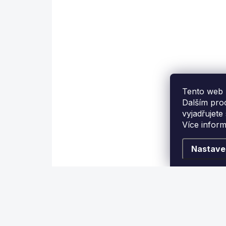
EXPEDICE DO 24 HODIN
Kůže vrstvená
Predator Victory 14mm
P
Medium
890 Kč
Tento web 
Detail
Dalším pro
vyjadřujete
Více infor
Vrstvená kůže Predator
V
nevyšší kvality.
n
Nastave