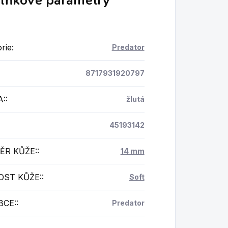
lňkové parametry
rie
:
Predator
8717931920797
A:
:
žlutá
45193142
ĚR KŮŽE:
:
14 mm
OST KŮŽE:
:
Soft
BCE:
:
Predator