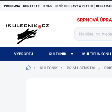
Přejít
PRODEJNA - KONTAKTY
O NÁS
CENÍK DOPRAVY A PLATEB
REKLAMAC
na
obsah
SRPNOVÁ ÚPRAVA
VÝPRODEJ
KULEČNÍK
MULTIFUNKČNÍ H
Domů
KULEČNÍK
PŘÍSLUŠENSTVÍ
PŘÍ
ZNAČKA:
PREDATOR