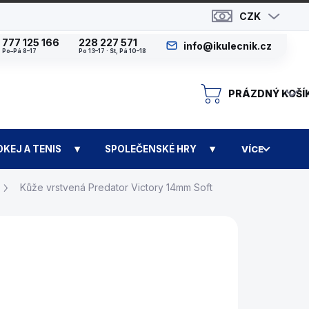
CZK
777 125 166
228 227 571
info@ikulecnik.cz
Po–Pá 8–17
Po 13–17 · St, Pá 10–18
PRÁZDNÝ KOŠÍ
N
OKEJ A TENIS
SPOLEČENSKÉ HRY
VÍCE
Kůže vrstvená Predator Victory 14mm Soft