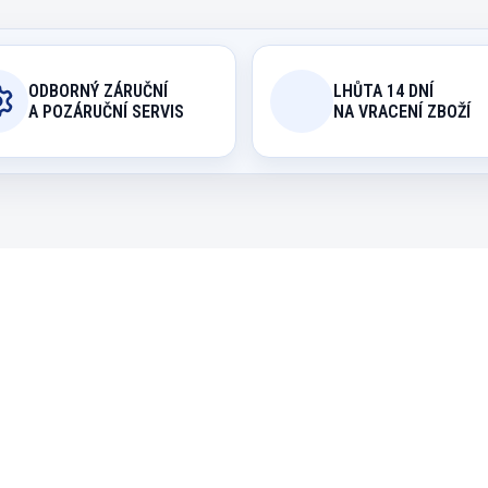
ODBORNÝ ZÁRUČNÍ
LHŮTA 14 DNÍ
A POZÁRUČNÍ SERVIS
NA VRACENÍ ZBOŽÍ
45003444
EXPEDICE DO 24 HODIN