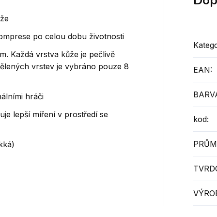
Dop
ůže
komprese po celou dobu životnosti
Katego
. Každá vrstva kůže je pečlivě
dělených vrstev je vybráno pouze 8
EAN
:
BARV
álními hráči
e lepší míření v prostředí se
kod
:
PRŮM
kká)
TVRD
VÝRO