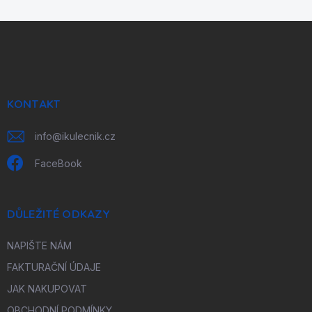
Z
á
p
a
t
í
KONTAKT
info
@
ikulecnik.cz
FaceBook
DŮLEŽITÉ ODKAZY
NAPIŠTE NÁM
FAKTURAČNÍ ÚDAJE
JAK NAKUPOVAT
OBCHODNÍ PODMÍNKY