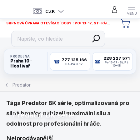
Přejít
na
CZK
obsah
SRPNOVÁ ÚPRAVA OTEVÍRACÍ DOBY ! PO: 13-17, ST+PÁ: 12-18
NÁKU
KOŠÍ
PRODEJNA
228 227 571
777 125 166
Praha 10 ·
Po 13–17 · St, Pá
Po–Pá 8–17
Hostivař
10–18
Predator
Tága Predator BK série, optimalizovaná pro
silné breaky, nabízejí maximální sílu a
Predator BK série
odolnost pro profesionální hráče.
Nejprodávanější