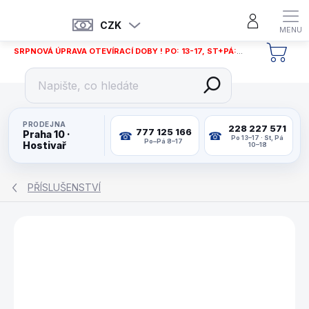
Přejít
na
CZK
obsah
SRPNOVÁ ÚPRAVA OTEVÍRACÍ DOBY ! PO: 13-17, ST+PÁ: 12-18
NÁKU
KOŠÍ
PRODEJNA
228 227 571
777 125 166
Praha 10 ·
Po 13–17 · St, Pá
Po–Pá 8–17
Hostivař
10–18
PŘÍSLUŠENSTVÍ
ZNAČKA:
BUFFALO