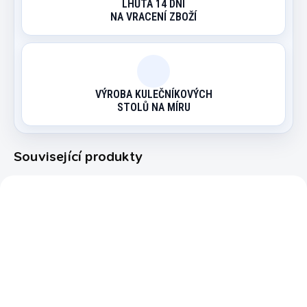
LHŮTA 14 DNÍ
NA VRACENÍ ZBOŽÍ
VÝROBA KULEČNÍKOVÝCH
STOLŮ NA MÍRU
Související produkty
6015.892
44374
OBVYKLE SKLADEM (EXPEDICE
NA OBJEDNÁVKU (EXPEDICE DO
DO 14 DNŮ)
30 DNŮ)