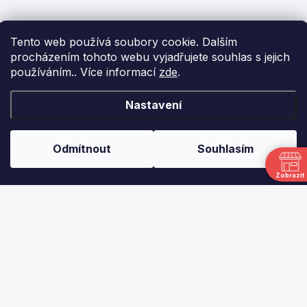
Z
Tento web používá soubory cookie. Dalším
á
procházením tohoto webu vyjadřujete souhlas s jejich
p
používáním.. Více informací
zde
.
a
t
í
KONTAKT
Nastavení
info
@
ikulecnik.cz
Odmítnout
Souhlasím
FaceBook
Zobrazit
DŮLEŽITÉ ODKAZY
NAPIŠTE NÁM
FAKTURAČNÍ ÚDAJE
JAK NAKUPOVAT