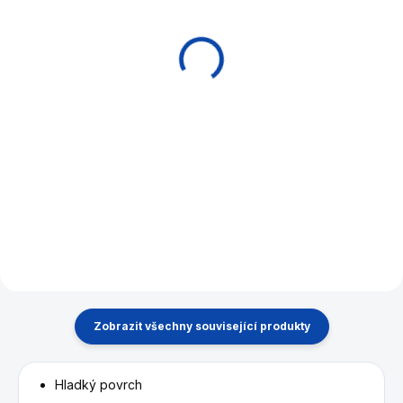
Stolní fotbal Buffalo
Stolní fotbal René
Storm Outdoor F2
Pierre Duo
39 900 Kč
24 900 Kč
Do košíku
Do košíku
Špičkový stolní fotbálek od
Designový stolní fotbal od
firmy Buffalo. Vhodný pro
francouzského špičkového
venkovní využití.
výrobce René Pierre, vhodný
pro 2 hráče.
Zobrazit všechny související produkty
Hladký povrch