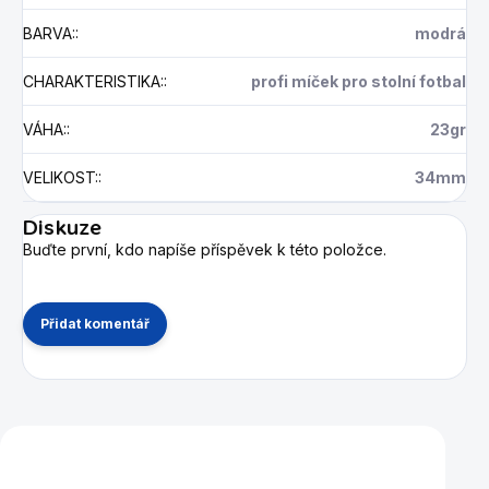
BARVA:
:
modrá
CHARAKTERISTIKA:
:
profi míček pro stolní fotbal
VÁHA:
:
23gr
VELIKOST:
:
34mm
Diskuze
Buďte první, kdo napíše příspěvek k této položce.
Přidat komentář
Mohlo by se vám také líbit