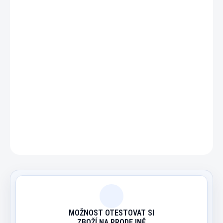
−
+
Přidat do košíku
1 kus míčku na stolní fotbal v barvě Sky Blue.
DETAILNÍ INFORMACE
ZEPTAT SE
HLÍDAT
MOŽNOST OTESTOVAT SI
ZBOŽÍ NA PRODEJNĚ