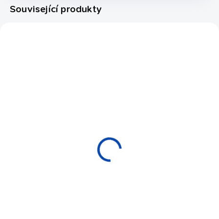
Související produkty
VOTA009/32927
6050.951
NOVINKA
OBVYKLE SKLADEM (EXPEDICE
MOMENTÁLNĚ NEDOSTUPNÉ
DO 14 DNŮ)
Hráč stolní fotbal ABS
Stolní fotbal SAM
černý Ø 16mm
Arena – Illuminated,
169 Kč
mincovní
179 900 Kč
Do košíku
Do košíku
Náhradní hráč ke stolnímu
fotbálku, z velmi odolného
Ohromující osvětlený stolní
ABS plastu.
fotbal SAM. Arena – the new
face of table football