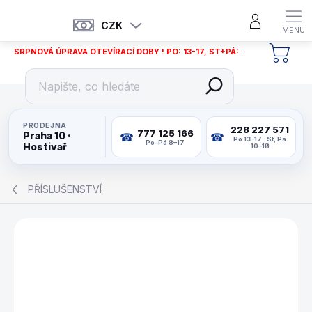
Přejít
na
CZK
obsah
SRPNOVÁ ÚPRAVA OTEVÍRACÍ DOBY ! PO: 13-17, ST+PÁ: 12-18
NÁKU
KOŠÍ
PRODEJNA
228 227 571
777 125 166
Praha 10 ·
Po 13–17 · St, Pá
Po–Pá 8–17
Hostivař
10–18
PŘÍSLUŠENSTVÍ