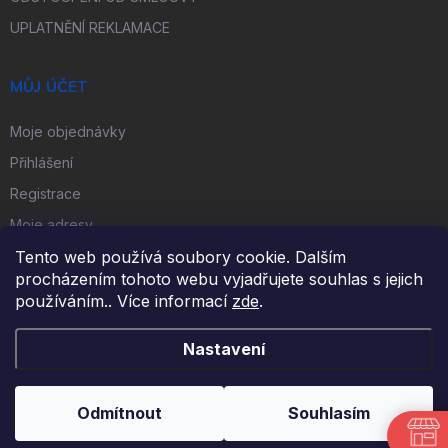
UPLATNĚNÍ REKLAMACE
MŮJ ÚČET
Moje objednávky
Přihlášení
Registrace
Moje adresy
Tento web používá soubory cookie. Dalším
procházením tohoto webu vyjadřujete souhlas s jejich
FACEBOOK
používáním.. Více informací
zde
.
Nastavení
Copyright 2026
iKulečník.cz
. Všechna práva vyhrazena.
Odmítnout
Souhlasím
Vytvořil Shoptet