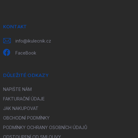
p
a
t
í
KONTAKT
info
@
ikulecnik.cz
FaceBook
DŮLEŽITÉ ODKAZY
NAPIŠTE NÁM
FAKTURAČNÍ ÚDAJE
JAK NAKUPOVAT
OBCHODNÍ PODMÍNKY
PODMÍNKY OCHRANY OSOBNÍCH ÚDAJŮ
ODSTOUPENÍ OD SMLOUVY