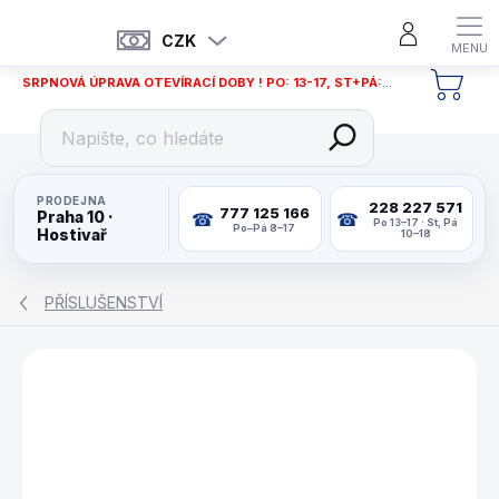
Přejít
na
CZK
obsah
SRPNOVÁ ÚPRAVA OTEVÍRACÍ DOBY ! PO: 13-17, ST+PÁ: 12-18
NÁKU
KOŠÍ
PRODEJNA
228 227 571
777 125 166
Praha 10 ·
Po 13–17 · St, Pá
Po–Pá 8–17
Hostivař
10–18
PŘÍSLUŠENSTVÍ
ZNAČKA:
CORNILLEAU