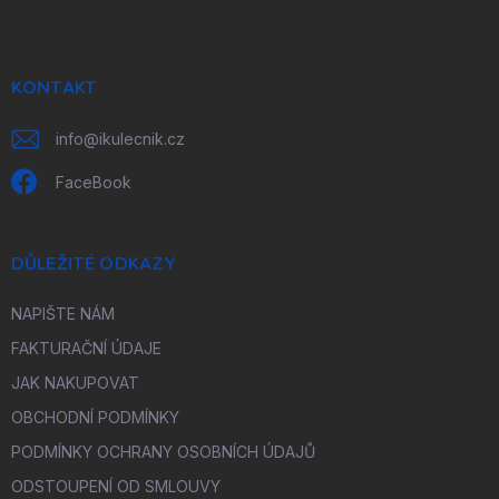
p
a
t
í
KONTAKT
info
@
ikulecnik.cz
FaceBook
DŮLEŽITÉ ODKAZY
NAPIŠTE NÁM
FAKTURAČNÍ ÚDAJE
JAK NAKUPOVAT
OBCHODNÍ PODMÍNKY
PODMÍNKY OCHRANY OSOBNÍCH ÚDAJŮ
ODSTOUPENÍ OD SMLOUVY