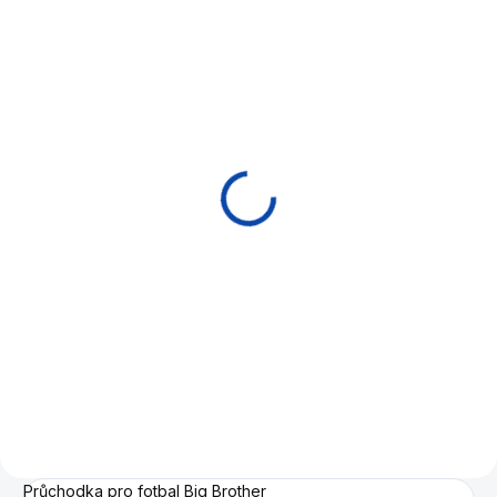
NA OBJEDNÁVKU
Stolní fotbal Buffalo
Big Brother
15 990 Kč
Do košíku
Špičkový fotbálek od firmy
Buffalo. Z pevných materiálů
pro vysokou odolnost. Systém
sjezdu míčků.
Průchodka pro fotbal Big Brother