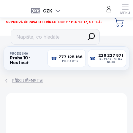
Přejít
na
CZK
obsah
SRPNOVÁ ÚPRAVA OTEVÍRACÍ DOBY ! PO: 13-17, ST+PÁ: 12-18
NÁKU
KOŠÍ
PRODEJNA
228 227 571
777 125 166
Praha 10 ·
Po 13–17 · St, Pá
Po–Pá 8–17
Hostivař
10–18
PŘÍSLUŠENSTVÍ
ZNAČKA:
BUFFALO