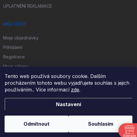
UPLATNĚNÍ REKLAMACE
MŮJ ÚČET
Moje objednávky
Přihlášení
Registrace
Moje adresy
Tento web používá soubory cookie. Dalším
procházením tohoto webu vyjadřujete souhlas s jejich
FACEBOOK
používáním.. Více informací
zde
.
Nastavení
Copyright 2026
iKulečník.cz
. Všechna práva vyhrazena.
Odmítnout
Souhlasím
Vytvořil Shoptet
Zobrazit