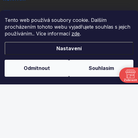
info
@
ikulecnik.cz
Tento web používá soubory cookie. Dalším
FaceBook
procházením tohoto webu vyjadřujete souhlas s jejich
používáním.. Více informací
zde
.
DŮLEŽITÉ ODKAZY
Nastavení
NAPIŠTE NÁM
Odmítnout
Souhlasím
FAKTURAČNÍ ÚDAJE
JAK NAKUPOVAT
Zobrazit
OBCHODNÍ PODMÍNKY
PODMÍNKY OCHRANY OSOBNÍCH ÚDAJŮ
ODSTOUPENÍ OD SMLOUVY
UPLATNĚNÍ REKLAMACE
MŮJ ÚČET