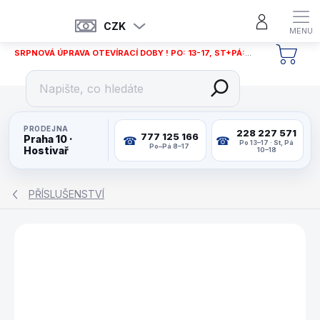
Přejít
na
CZK
obsah
SRPNOVÁ ÚPRAVA OTEVÍRACÍ DOBY ! PO: 13-17, ST+PÁ: 12-18
NÁKU
KOŠÍ
PRODEJNA
228 227 571
777 125 166
Praha 10 ·
Po 13–17 · St, Pá
Po–Pá 8–17
Hostivař
10–18
PŘÍSLUŠENSTVÍ