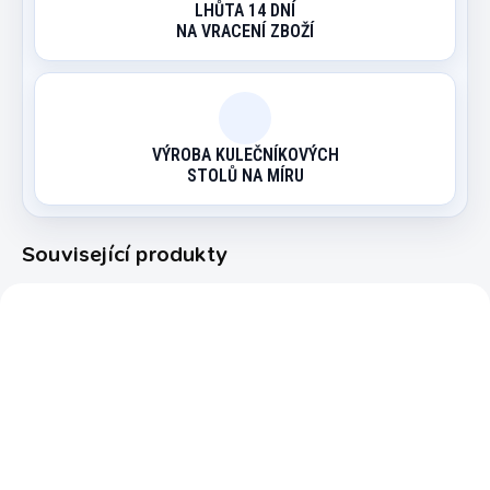
LHŮTA 14 DNÍ
NA VRACENÍ ZBOŽÍ
VÝROBA KULEČNÍKOVÝCH
STOLŮ NA MÍRU
Související produkty
6020.000
IMAGE
VÝPRODEJ
EXPEDICE DO 24 HODIN
OBVYKLE SKLADEM (EXPEDICE
DO 7 DNŮ)