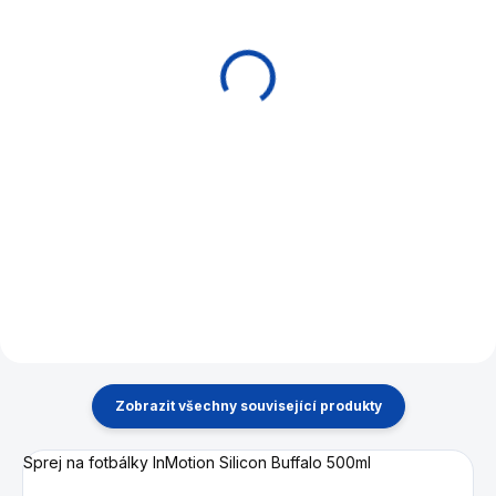
Stolní fotbal Buffalo
Stolní fotbal Garlando
Terminator
Image
9 900 Kč
44 900 Kč
Do košíku
Do košíku
Mimořádně stabilní a kvalitní
Fotbalový stůl Garlando Image
fotbal. Špičkový fotbálek od
z nové, exkluzivní řady
firmy Buffalo. Z pevných
speciální řady Garlando.
materiálů pro vysokou
odolnost. Systém sjezdu
míčků.
Zobrazit všechny související produkty
Sprej na fotbálky InMotion Silicon Buffalo 500ml