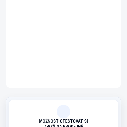
−
+
Přidat do košíku
Náhradní dlouhé táhlo pro italskou žetonieru.
DETAILNÍ INFORMACE
ZEPTAT SE
HLÍDAT
MOŽNOST OTESTOVAT SI
ZBOŽÍ NA PRODEJNĚ