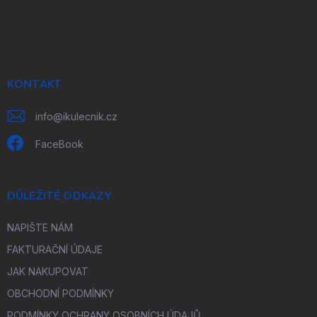
Z
á
p
a
t
í
KONTAKT
info
@
ikulecnik.cz
FaceBook
DŮLEŽITÉ ODKAZY
NAPIŠTE NÁM
FAKTURAČNÍ ÚDAJE
JAK NAKUPOVAT
OBCHODNÍ PODMÍNKY
PODMÍNKY OCHRANY OSOBNÍCH ÚDAJŮ