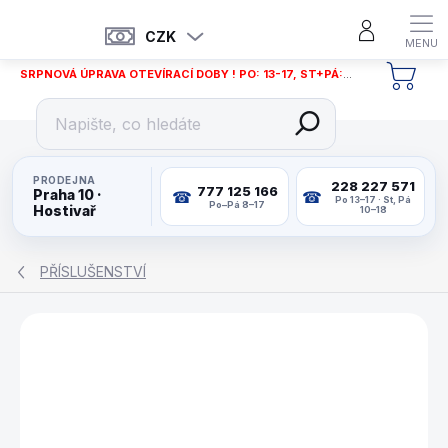
Přejít
na
CZK
obsah
SRPNOVÁ ÚPRAVA OTEVÍRACÍ DOBY ! PO: 13-17, ST+PÁ: 12-18
NÁKU
KOŠÍ
PRODEJNA
228 227 571
777 125 166
Praha 10 ·
Po 13–17 · St, Pá
Po–Pá 8–17
Hostivař
10–18
PŘÍSLUŠENSTVÍ