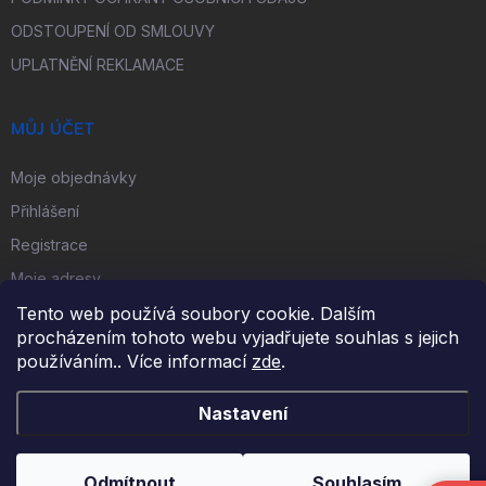
ODSTOUPENÍ OD SMLOUVY
UPLATNĚNÍ REKLAMACE
MŮJ ÚČET
Moje objednávky
Přihlášení
Registrace
Moje adresy
Tento web používá soubory cookie. Dalším
procházením tohoto webu vyjadřujete souhlas s jejich
FACEBOOK
používáním.. Více informací
zde
.
Nastavení
Copyright 2026
iKulečník.cz
. Všechna práva vyhrazena.
Odmítnout
Souhlasím