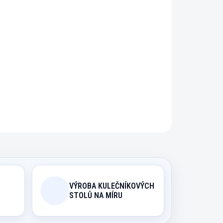
řidat do košíku
a pro tyče o průměru 13 mm.
ZEPTAT SE
HLÍDAT
VÝROBA KULEČNÍKOVÝCH
STOLŮ NA MÍRU