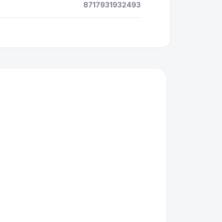
8717931932493
SKLADEM