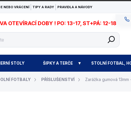
E NEBO VRÁCENÍ
TIPY A RADY
PRAVIDLA A NÁVODY
 OTEVÍRACÍ DOBY ! PO: 13-17, ST+PÁ: 12-18
ERNÍ STOLY
ŠIPKY A TERČE
STOLNÍ FOTBAL, H
OLNÍ FOTBALY
PŘÍSLUŠENSTVÍ
Zarážka gumová 13mm - 
45 Kč
Měrná
EXPEDICE DO 24 HODI
cena: