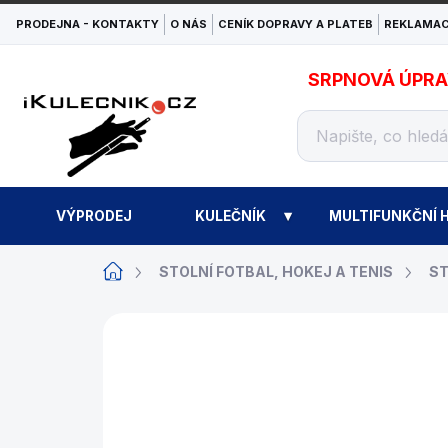
Přejít
PRODEJNA - KONTAKTY
O NÁS
CENÍK DOPRAVY A PLATEB
REKLAMAC
na
obsah
SRPNOVÁ ÚPRAVA
VÝPRODEJ
KULEČNÍK
MULTIFUNKČNÍ H
Domů
STOLNÍ FOTBAL, HOKEJ A TENIS
ST