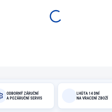
−
+
P
Rezervní gumová zarážk
DETAILNÍ INFORMACE
ODBORNÝ ZÁRUČNÍ
LHŮTA 14 DNÍ
A POZÁRUČNÍ SERVIS
NA VRACENÍ ZBOŽÍ