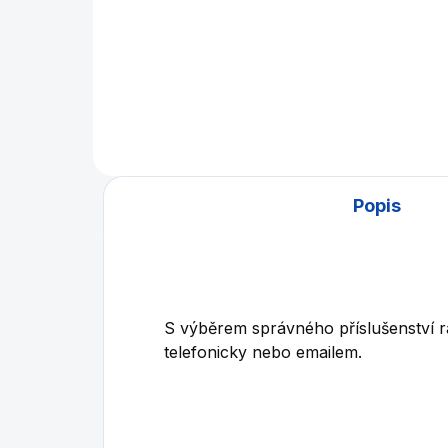
Stolní fotbálek s dřevěným
Domá
designem od firmy Buffalo.
Zel
Teleskopický, bezpečný,
Pol
kvalitní - se zárukou - v
případě opotřebení - veškeré
náhradní díly skladem !
Popis
S výběrem správného příslušenství r
telefonicky nebo emailem.