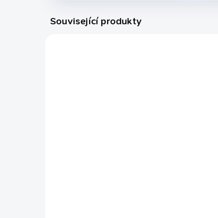
Související produkty
6015.200
EXPEDICE DO 24 HODIN
Stolní fotbal Buffalo
Sto
Shoot Telescopic
Wi
5 490 Kč
4 
Do košíku