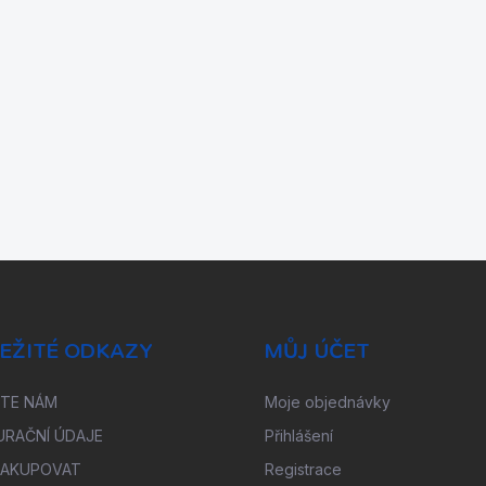
EŽITÉ ODKAZY
MŮJ ÚČET
ŠTE NÁM
Moje objednávky
URAČNÍ ÚDAJE
Přihlášení
NAKUPOVAT
Registrace