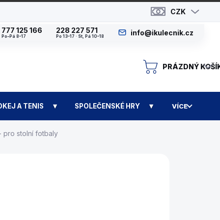
CZK
777 125 166
228 227 571
info@ikulecnik.cz
Po–Pá 8–17
Po 13–17 · St, Pá 10–18
PRÁZDNÝ KOŠÍ
N
OKEJ A TENIS
SPOLEČENSKÉ HRY
VÍCE
pro stolní fotbaly
N