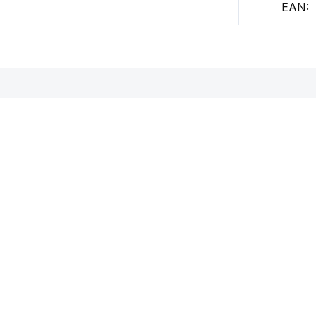
EAN
:
Mohlo by se vám také líbit
SKLADEM
SKLADEM