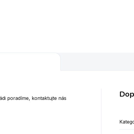
cí, velice stabilní fotbálek.
ený super rychlý povrch.
epy s fotbalovými motivy.
Dop
ádi poradíme, kontaktujte nás
Katego