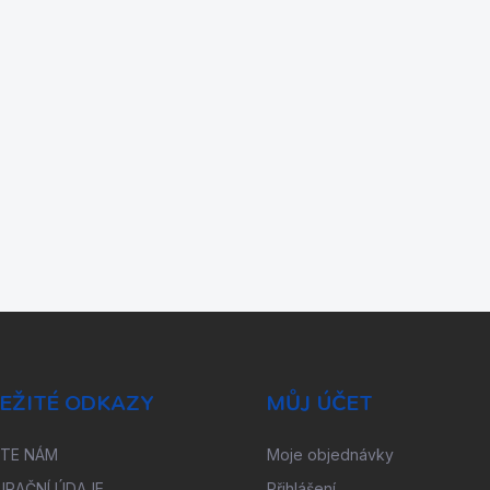
EŽITÉ ODKAZY
MŮJ ÚČET
ŠTE NÁM
Moje objednávky
URAČNÍ ÚDAJE
Přihlášení