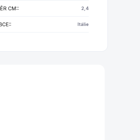
ĚR CM:
:
2,4
BCE:
:
Itálie