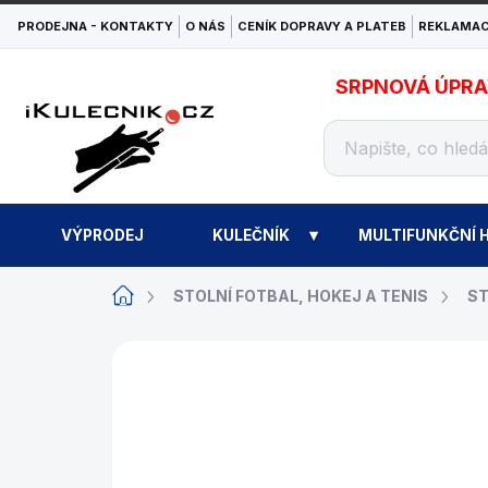
Přejít
PRODEJNA - KONTAKTY
O NÁS
CENÍK DOPRAVY A PLATEB
REKLAMAC
na
obsah
SRPNOVÁ ÚPRAVA
VÝPRODEJ
KULEČNÍK
MULTIFUNKČNÍ H
Domů
STOLNÍ FOTBAL, HOKEJ A TENIS
ST