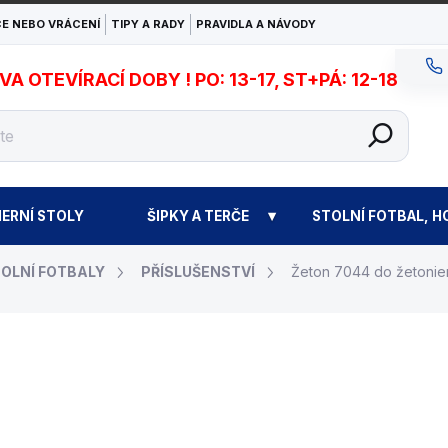
E NEBO VRÁCENÍ
TIPY A RADY
PRAVIDLA A NÁVODY
 OTEVÍRACÍ DOBY ! PO: 13-17, ST+PÁ: 12-18
ERNÍ STOLY
ŠIPKY A TERČE
STOLNÍ FOTBAL, H
OLNÍ FOTBALY
PŘÍSLUŠENSTVÍ
Žeton 7044 do žetonie
19 Kč
Měrná
EXPEDICE DO 24 HODI
cena: