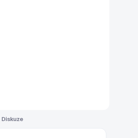
s
5 ft
Diskuze