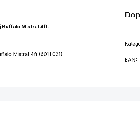
Dop
Buffalo Mistral 4ft.
Katego
falo Mistral 4ft (6011.021)
EAN
:
íbit