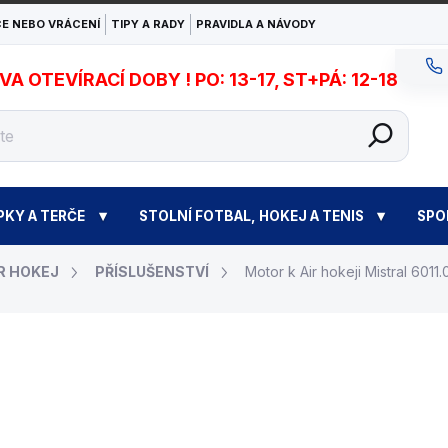
E NEBO VRÁCENÍ
TIPY A RADY
PRAVIDLA A NÁVODY
 OTEVÍRACÍ DOBY ! PO: 13-17, ST+PÁ: 12-18
PKY A TERČE
STOLNÍ FOTBAL, HOKEJ A TENIS
SPO
R HOKEJ
PŘÍSLUŠENSTVÍ
Motor k Air hokeji Mistral 6011.
1 490 Kč
Měrná