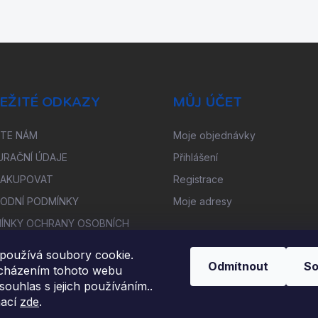
EŽITÉ ODKAZY
MŮJ ÚČET
ŠTE NÁM
Moje objednávky
URAČNÍ ÚDAJE
Přihlášení
NAKUPOVAT
Registrace
ODNÍ PODMÍNKY
Moje adresy
ÍNKY OCHRANY OSOBNÍCH
Ů
používá soubory cookie.
OUPENÍ OD SMLOUVY
Odmítnout
So
cházením tohoto webu
TNĚNÍ REKLAMACE
 souhlas s jejich používáním..
mací
zde
.