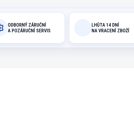
ODBORNÝ ZÁRUČNÍ
LHŮTA 14 DNÍ
A POZÁRUČNÍ SERVIS
NA VRACENÍ ZBOŽÍ
6010.510
6010
EXPEDICE DO 24 HODIN
EXPEDICE DO 24 H