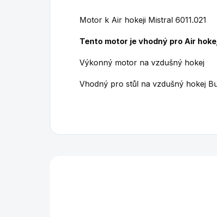
Motor k Air hokeji Mistral 6011.021
Tento motor je vhodný pro Air hokej 
Výkonný motor na vzdušný hokej
Vhodný pro stůl na vzdušný hokej Buf
Mohlo by se vám také l