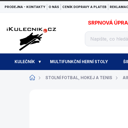
Přejít
PRODEJNA - KONTAKTY
O NÁS
CENÍK DOPRAVY A PLATEB
REKLAMAC
na
obsah
SRPNOVÁ ÚPRAVA
KULEČNÍK
MULTIFUNKČNÍ HERNÍ STOLY
ŠI
Domů
STOLNÍ FOTBAL, HOKEJ A TENIS
AI
ZNAČKA:
BUFFALO