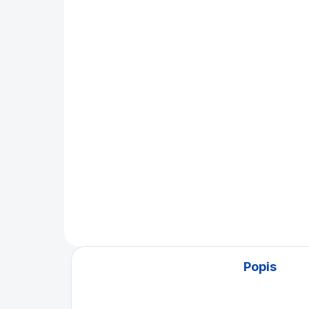
Air hockey Buffalo
Pu
Mistral 4ft
st
ks
3 990 Kč
39
Do košíku
Airhockey Buffalo určený pro
nekomerční využití, vzhledem
Set
ke svým rozměrům hlavně do
pro
domácností. Ideální zábava pro
vel
děti!
Popis