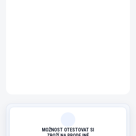
−
+
Přidat do košíku
"hříbek" ke kulečníkové hře Neguš - bába hříbek.
DETAILNÍ INFORMACE
ZEPTAT SE
HLÍDAT
MOŽNOST OTESTOVAT SI
ZBOŽÍ NA PRODEJNĚ