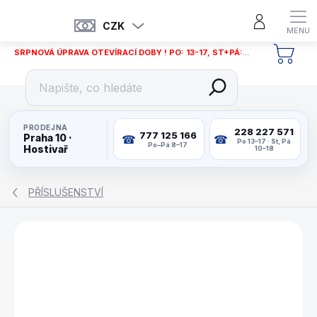
Přejít
na
CZK
obsah
SRPNOVÁ ÚPRAVA OTEVÍRACÍ DOBY ! PO: 13-17, ST+PÁ: 12-18
NÁKU
KOŠÍ
PRODEJNA
228 227 571
777 125 166
Praha 10 ·
Po 13–17 · St, Pá
Po–Pá 8–17
Hostivař
10–18
PŘÍSLUŠENSTVÍ