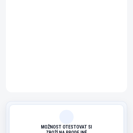
−
+
Přidat do košíku
Sada "hříbků" ke kulečníkové hře Neguš - bába hříbek.
DETAILNÍ INFORMACE
ZEPTAT SE
HLÍDAT
MOŽNOST OTESTOVAT SI
ZBOŽÍ NA PRODEJNĚ