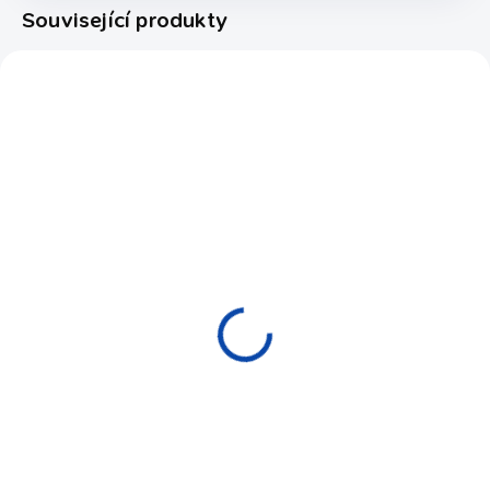
Související produkty
WATBAB/1029
BABKU LAM/3804/2303
NA OBJEDNÁVKU (EXPEDICE DO
NA OBJEDNÁVKU (EXPEDICE DO
30 DNŮ)
30 DNŮ)
Kulečníkový stůl Bába
Kulečníkový stůl Bába
- Hříbek (Neguš)
- Hříbek (Neguš)
137x75 cm
lamino
19 900 Kč
21 900 Kč
od
Do košíku
Detail
Tradiční česká "kulečníková"
Tradiční česká "kulečníková"
hra NEGUŠ (Bába - Hříbek),
hra NEGUŠ (Bába - Hříbek),
kterou hrávali naši tatínkové.
kterou hrávali naši tatínkové.