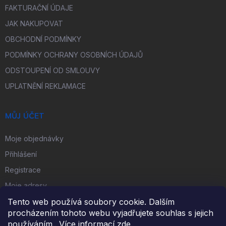
FAKTURAČNÍ ÚDAJE
JAK NAKUPOVAT
OBCHODNÍ PODMÍNKY
PODMÍNKY OCHRANY OSOBNÍCH ÚDAJŮ
ODSTOUPENÍ OD SMLOUVY
UPLATNĚNÍ REKLAMACE
MŮJ ÚČET
Moje objednávky
Přihlášení
Registrace
Moje adresy
Tento web používá soubory cookie. Dalším
procházením tohoto webu vyjadřujete souhlas s jejich
FACEBOOK
používáním.. Více informací
zde
.