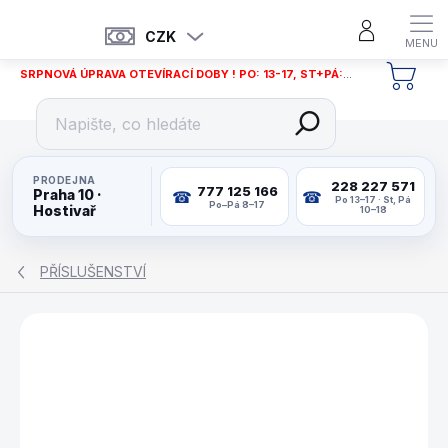
Přejít
na
CZK
obsah
SRPNOVÁ ÚPRAVA OTEVÍRACÍ DOBY ! PO: 13-17, ST+PÁ: 12-18
NÁKU
KOŠÍ
PRODEJNA
228 227 571
777 125 166
Praha 10 ·
Po 13–17 · St, Pá
Po–Pá 8–17
Hostivař
10–18
PŘÍSLUŠENSTVÍ