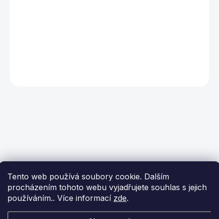
Z
Tento web používá soubory cookie. Dalším
á
procházením tohoto webu vyjadřujete souhlas s jejich
p
používáním.. Více informací
zde
.
a
t