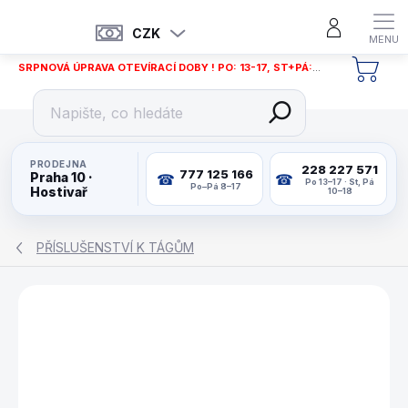
Přejít
na
CZK
obsah
SRPNOVÁ ÚPRAVA OTEVÍRACÍ DOBY ! PO: 13-17, ST+PÁ: 12-18
NÁKU
KOŠÍ
PRODEJNA
228 227 571
777 125 166
Praha 10 ·
Po 13–17 · St, Pá
Po–Pá 8–17
Hostivař
10–18
PŘÍSLUŠENSTVÍ K TÁGŮM
ZNAČKA:
BUFFALO