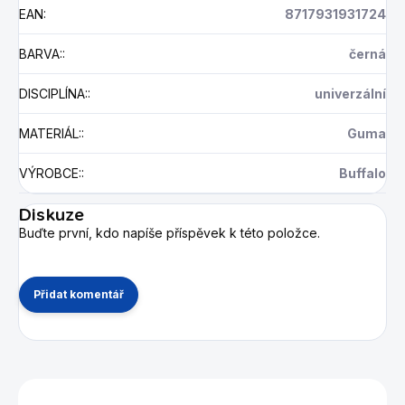
EAN
:
8717931931724
BARVA:
:
černá
DISCIPLÍNA:
:
univerzální
MATERIÁL:
:
Guma
VÝROBCE:
:
Buffalo
Diskuze
Buďte první, kdo napíše příspěvek k této položce.
Přidat komentář
Mohlo by se vám také líbit