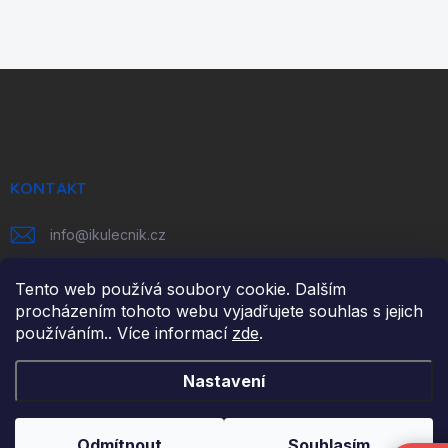
Z
á
p
a
t
í
KONTAKT
info
@
ikulecnik.cz
FaceBook
Tento web používá soubory cookie. Dalším
procházením tohoto webu vyjadřujete souhlas s jejich
používáním.. Více informací
zde
.
DŮLEŽITÉ ODKAZY
Nastavení
NAPIŠTE NÁM
FAKTURAČNÍ ÚDAJE
Odmítnout
Souhlasím