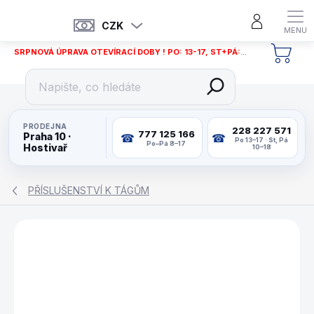
Přejít
na
CZK
obsah
SRPNOVÁ ÚPRAVA OTEVÍRACÍ DOBY ! PO: 13-17, ST+PÁ: 12-18
NÁKU
KOŠÍ
PRODEJNA
228 227 571
777 125 166
Praha 10 ·
Po 13–17 · St, Pá
Po–Pá 8–17
Hostivař
10–18
PŘÍSLUŠENSTVÍ K TÁGŮM
ZNAČKA:
CUETEC