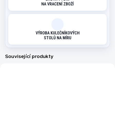
NA VRACENÍ ZBOŽÍ
VÝROBA KULEČNÍKOVÝCH
STOLŮ NA MÍRU
Související produkty
45251573
21080575
EXPEDICE DO 24 HODIN
MOMENTÁLNĚ NEDOSTUPNÉ
Prodloužení Cuetec
Tágo pool Cuetec