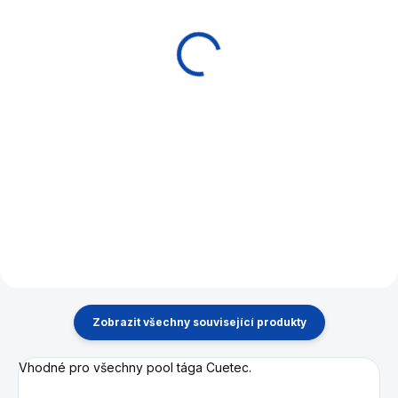
Pearl-White 15 cm
Cobra C-1 Black
1 990 Kč
5 190 Kč
Do košíku
Detail
Smart Extension - prodloužení
Poolové tágo řady Cobra
tága Cuetec.
značky Cuetec kombinuje
profesionální atributy s
dostupnou cenou.
Zobrazit všechny související produkty
Vhodné pro všechny pool tága Cuetec.