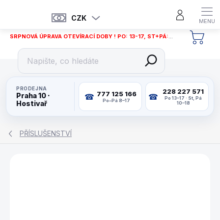
Přejít
na
CZK
obsah
SRPNOVÁ ÚPRAVA OTEVÍRACÍ DOBY ! PO: 13-17, ST+PÁ: 12-18
NÁKU
KOŠÍ
PRODEJNA
228 227 571
777 125 166
Praha 10 ·
Po 13–17 · St, Pá
Po–Pá 8–17
Hostivař
10–18
PŘÍSLUŠENSTVÍ
ZNAČKA:
BUFFALO