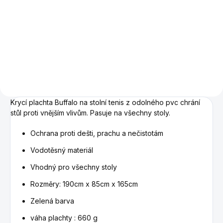
Do košíku
Sprej - pěna na čištění stolního
tenisu.
Krycí plachta Buffalo na stolní tenis z odolného pvc chrání
stůl proti vnějším vlivům. Pasuje na všechny stoly.
Ochrana proti dešti, prachu a nečistotám
Vodotěsný materiál
Vhodný pro všechny stoly
Rozměry: 190cm x 85cm x 165cm
Zelená barva
váha plachty : 660 g