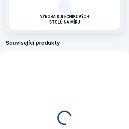
VÝROBA KULEČNÍKOVÝCH
STOLŮ NA MÍRU
Související produkty
7050.090
EXPEDICE DO 24 HODIN
Čistící sprej na stolní
tenis Buffalo 500 ml
450 Kč