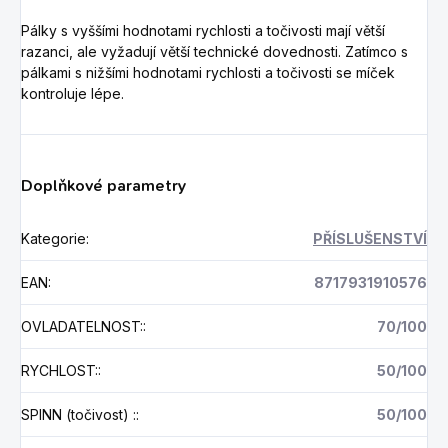
Pálky s vyššími hodnotami rychlosti a točivosti mají větší
razanci, ale vyžadují větší technické dovednosti. Zatímco s
pálkami s nižšími hodnotami rychlosti a točivosti se míček
kontroluje lépe.
Doplňkové parametry
Kategorie
:
PŘÍSLUŠENSTVÍ
EAN
:
8717931910576
OVLADATELNOST:
:
70/100
RYCHLOST:
:
50/100
SPINN (točivost) :
:
50/100