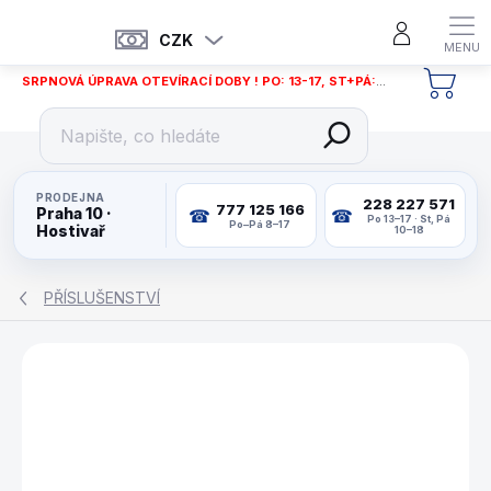
Přejít
na
CZK
obsah
SRPNOVÁ ÚPRAVA OTEVÍRACÍ DOBY ! PO: 13-17, ST+PÁ: 12-18
NÁKU
KOŠÍ
PRODEJNA
228 227 571
777 125 166
Praha 10 ·
Po 13–17 · St, Pá
Po–Pá 8–17
Hostivař
10–18
PŘÍSLUŠENSTVÍ
ZNAČKA:
BUFFALO