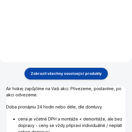
Do košíku
Pronájem herního automatu
Retro Arcade na 24 hodin.
Pronájem kulečníkového stolu
Možnost výběru z designů
s příslušenstvím na 24 hodin.
Pacman, Mortal Combat nebo
Street Fighter.
Zobrazit všechny související produkty
Air hokej zapůjčíme na Vaši akci. Přivezeme, postavíme, po
akci odvezeme.
Doba pronájmu 24 hodin nebo déle, dle domluvy.
cena je včetně DPH a montáže + demontáže, ale bez
dopravy - ceny se vždy připraví individuálně / neplatí
eshop doprava/