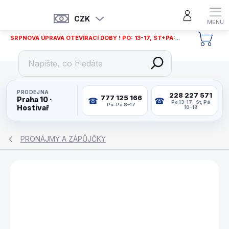
Přejít
na
CZK
obsah
SRPNOVÁ ÚPRAVA OTEVÍRACÍ DOBY ! PO: 13-17, ST+PÁ: 12-18
NÁKU
KOŠÍ
PRODEJNA
228 227 571
777 125 166
Praha 10 ·
Po 13–17 · St, Pá
Po–Pá 8–17
Hostivař
10–18
PRONÁJMY A ZÁPŮJČKY