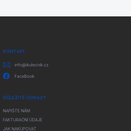
Z
á
p
a
t
í
KONTAKT
info
@
ikulecnik.cz
FaceBook
DŮLEŽITÉ ODKAZY
NAPIŠTE NÁM
FAKTURAČNÍ ÚDAJE
JAK NAKUPOVAT