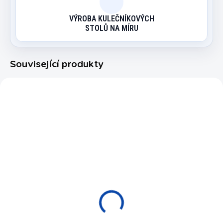
VÝROBA KULEČNÍKOVÝCH
STOLŮ NA MÍRU
Související produkty
ARG002/PRONAJEM
6030.200P
NA OBJEDNÁVKU
SKLADEM
Pronájem Retro
Pronájem kulečníku
Arcade / 24 hodin
pool Challenger 7ft /
24 hodin
7 000 Kč
4 900 Kč
Do košíku